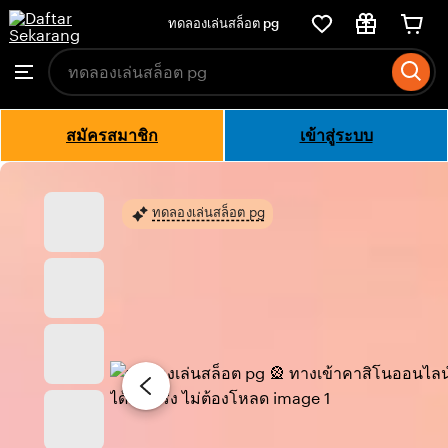
ทดลอง
ทดลองเล่นสล็อต pg
Skip
เล่น
to
Search
Browse
สล็อต
ontent
for
pg
items
or
สมัครสมาชิก
เข้าสู่ระบบ
shops
ทดลองเล่นสล็อต pg