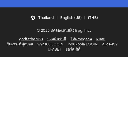
Thailand | English (US) | (THB)
© 2025 ทดลองเล่นสล็อต pg, Inc.
godfather168
บอลคืนวันนี้
โค้ดmegac4
ผบอล
วิเคราะห์ฟุตบอล
wyn168 LOGIN
indukbola LOGIN
Alice432
UFABET
ยอร์ค ซิตี้