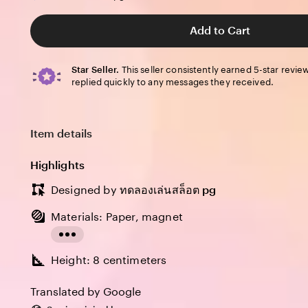
5
stars
Add to Cart
Star Seller.
This seller consistently earned 5-star revie
replied quickly to any messages they received.
Item details
Highlights
Designed by
ทดลองเล่นสล็อต pg
Materials: Paper, magnet
Read
Height: 8 centimeters
the
full
Translated by Google
description