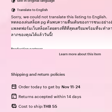
See in original language
Translate to English
Sorry, we could not translate this listing to English.
ทดลองเล่นสล็อต pg ค้นพบความตื่นเต้นของการชนะอย่างง่
แพลตฟอร์มเว็บสล็อตโดยตรงที่ดีที่สุดเตรียมพร้อมที่จะทำล
ลาภของคุณได้แล้ววันนี้!
Production partners
Learn more about this item
ทดลองเล่นสล็อต pg makes this item with help from
Paperworks, The Netherlands
View all
Shipping and return policies
Order today to get by
Nov 11-24
Returns accepted
within 14 days
Cost to ship:
THB
55