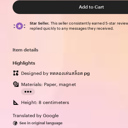
stars
Add to Cart
Star Seller.
This seller consistently earned 5-star revie
replied quickly to any messages they received.
Item details
Highlights
Designed by
ทดลองเล่นสล็อต pg
Materials: Paper, magnet
Read
Height: 8 centimeters
the
full
Translated by Google
description
See in original language