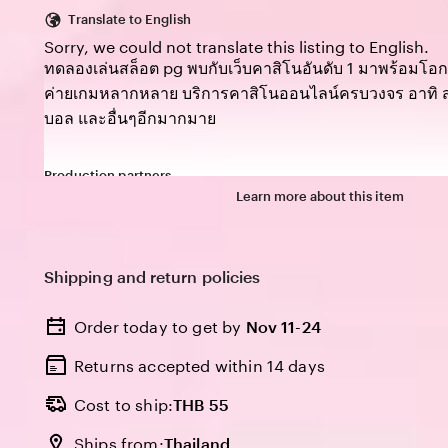
Translate to English
Sorry, we could not translate this listing to English.
ทดลองเล่นสล็อต pg พบกับเว็บคาสิโนอันดับ 1 มาพร้อมโอ
ค่ายเกมหลากหลาย บริการคาสิโนออนไลน์ครบวงจร อาทิ ส
บอล และอื่นๆอีกมากมาย
Production partners
Learn more about this item
ทดลองเล่นสล็อต pg makes this item with help from
Paperworks, The Netherlands
View all
Shipping and return policies
Order today to get by
Nov 11-24
Returns accepted
within 14 days
Cost to ship:
THB
55
Ships from:
Thailand