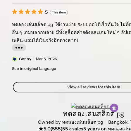
c
i
s
y
e
5
t
5
This item
out
T
w
i
of
ทดลองเล่นสล็อต pg ใช้งานง่าย ระบบออโต้เร็วทันใจ ไม่ต
5
h
b
n
stars
อื่น ๆ เกมหลากหลาย มีทั้งสล็อตค่ายดังและเกมใหม่ ๆ อัป
e
y
g
เพลิน แถมได้เงินจริงอีกต่างหาก!
w
L
r
a
e
L
u
v
i
Conny
Mar 5, 2025
r
i
s
See in original language
a
e
t
M
w
i
View all reviews for this item
a
b
n
r
y
g
i
k
r
ทดลองเล่นสล็อต pg
a
l
e
G
y
Owned by ทดลองเล่นสล็อต pg
|
Bangkok, 
v
5.0
(555)
55k sales
5 years on ทดลองเล่น
r
i