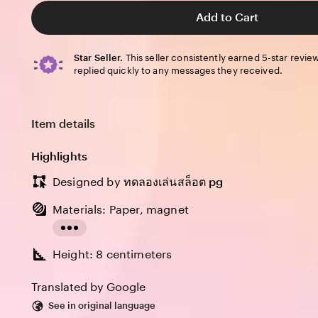
stars
Add to Cart
Star Seller.
This seller consistently earned 5-star revie
replied quickly to any messages they received.
Item details
Highlights
Designed by
ทดลองเล่นสล็อต pg
Materials: Paper, magnet
Read
Height: 8 centimeters
the
full
Translated by Google
description
See in original language