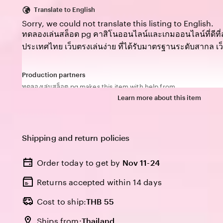
Translate to English
Sorry, we could not translate this listing to English.
ทดลองเล่นสล็อต pg คาสิโนออนไลน์และเกมออนไลน์ที่ดีที่ส
ประเทศไทย เว็บตรงเล่นง่าย ที่ได้รับมาตรฐานระดับสากล เ
Production partners
ทดลองเล่นสล็อต pg makes this item with help from
Paperworks, The Netherlands
Learn more about this item
View all
Shipping and return policies
Order today to get by
Nov 11-24
Returns accepted
within 14 days
Cost to ship:
THB
55
Ships from:
Thailand