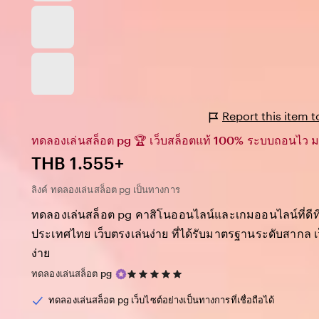
Report this item 
ทดลองเล่นสล็อต pg 🏆 เว็บสล็อตแท้ 100% ระบบถอนไว ม
Price:
THB 1.555+
ลิงค์ ทดลองเล่นสล็อต pg เป็นทางการ
ทดลองเล่นสล็อต pg คาสิโนออนไลน์และเกมออนไลน์ที่ดีที่
ประเทศไทย เว็บตรงเล่นง่าย ที่ได้รับมาตรฐานระดับสากล 
ง่าย
5
ทดลองเล่นสล็อต pg
out
of
ทดลองเล่นสล็อต pg เว็บไซต์อย่างเป็นทางการที่เชื่อถือได้
5