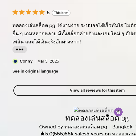
c
i
s
y
e
5
t
5
This item
out
T
w
i
of
ทดลองเล่นสล็อต pg ใช้งานง่าย ระบบออโต้เร็วทันใจ ไม่ต
5
h
b
n
stars
อื่น ๆ เกมหลากหลาย มีทั้งสล็อตค่ายดังและเกมใหม่ ๆ อัป
e
y
g
เพลิน แถมได้เงินจริงอีกต่างหาก!
w
L
r
a
e
L
u
v
i
Conny
Mar 5, 2025
r
i
s
See in original language
a
e
t
M
w
i
View all reviews for this item
a
b
n
r
y
g
i
k
r
ทดลองเล่นสล็อต pg
a
l
e
G
y
Owned by ทดลองเล่นสล็อต pg
|
Bangkok, 
v
5.0
(555)
55k sales
5 years on ทดลองเล่น
r
i