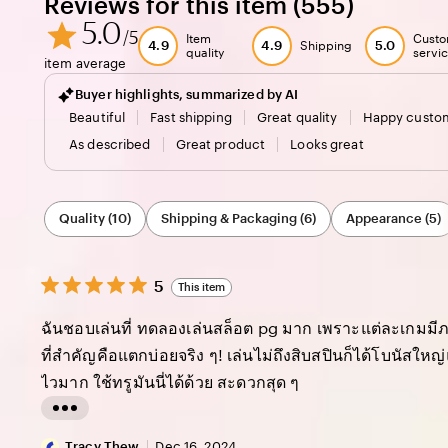
Reviews for this item (555)
5.0
/5
Item
Custo
4.9
4.9
5.0
Shipping
quality
servi
item average
Buyer highlights, summarized by AI
Beautiful
Fast shipping
Great quality
Happy custo
As described
Great product
Looks great
Filter
Quality (10)
Shipping & Packaging (6)
Appearance (5)
by
category
5
5
This item
out
of
ฉันชอบเล่นที่ ทดลองเล่นสล็อต pg มาก เพราะแต่ละเกมมี
5
stars
ที่สำคัญคือแตกบ่อยจริง ๆ! เล่นไม่ถึงสิบสปินก็ได้โบนัสให
ไวมาก ใช้ทรูมันนี่ได้ด้วย สะดวกสุด ๆ
L
i
Tracy Thew
Dec 16, 2024