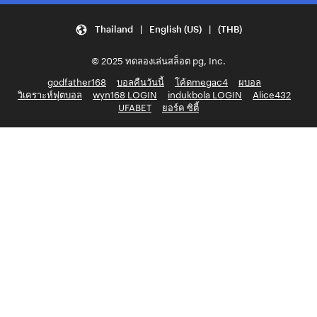
Thailand | English (US) | (THB)
© 2025 ทดลองเล่นสล็อต pg, Inc.
godfather168
บอลคืนวันนี้
โค้ดmegac4
ผบอล
วิเคราะห์ฟุตบอล
wyn168 LOGIN
indukbola LOGIN
Alice432
UFABET
ยอร์ค ซิตี้