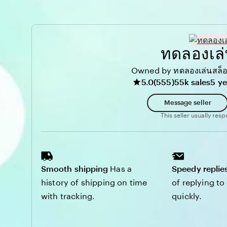
n
h
a
e
g
e
u
w
r
w
r
b
e
a
y
ทดลองเล่
v
M
k
i
Owned by ทดลองเล่นสล็
a
l
e
5.0
(555)
55k sales
5 ye
r
y
w
i
Message seller
b
a
This seller usually res
y
G
C
r
o
i
n
Smooth shipping
Has a
Speedy replie
l
n
history of shipping on time
of replying t
l
y
with tracking.
quickly.
o