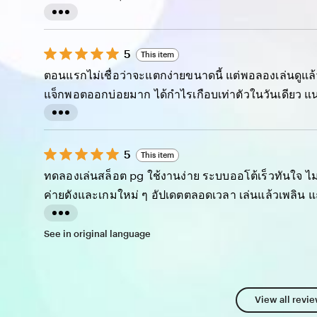
n
L
g
i
5
r
5
This item
s
out
e
ตอนแรกไม่เชื่อว่าจะแตกง่ายขนาดนี้ แต่พอลองเล่นดูแล้
of
t
5
v
แจ็กพอตออกบ่อยมาก ได้กำไรเกือบเท่าตัวในวันเดียว แ
i
stars
i
n
L
e
g
i
w
5
r
5
This item
s
out
b
e
ทดลองเล่นสล็อต pg ใช้งานง่าย ระบบออโต้เร็วทันใจ ไม
of
t
y
5
v
ค่ายดังและเกมใหม่ ๆ อัปเดตตลอดเวลา เล่นแล้วเพลิน แถ
i
stars
T
i
n
L
r
e
See in original language
g
i
a
w
r
s
c
b
e
t
y
y
v
i
View all revie
T
L
i