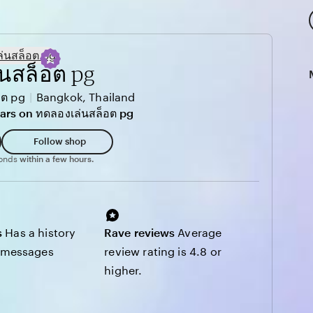
นสล็อต pg
อต pg
|
Bangkok, Thailand
ars on ทดลองเล่นสล็อต pg
Follow shop
ponds
within a few hours.
s
Has a history
Rave reviews
Average
o messages
review rating is 4.8 or
higher.