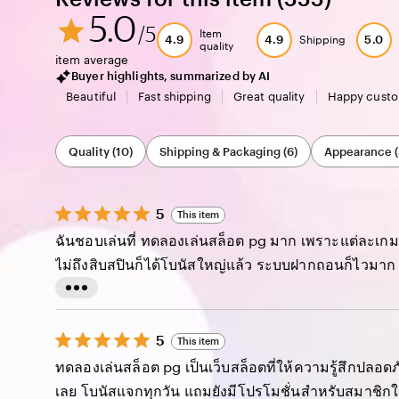
5.0
/5
Item
4.9
4.9
5.0
Shipping
quality
item average
Buyer highlights, summarized by AI
Beautiful
Fast shipping
Great quality
Happy cust
Filter
Quality (10)
Shipping & Packaging (6)
Appearance (
by
category
5
5
This item
out
ฉันชอบเล่นที่ ทดลองเล่นสล็อต pg มาก เพราะแต่ละเกมม
of
5
ไม่ถึงสิบสปินก็ได้โบนัสใหญ่แล้ว ระบบฝากถอนก็ไวมาก ใช
stars
L
i
5
5
This item
s
out
ทดลองเล่นสล็อต pg เป็นเว็บสล็อตที่ให้ความรู้สึกปลอด
of
t
5
เลย โบนัสแจกทุกวัน แถมยังมีโปรโมชั่นสำหรับสมาชิกให
i
stars