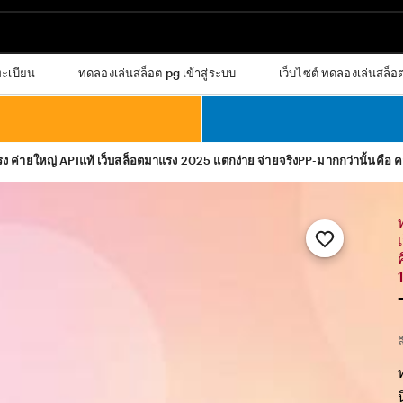
ะเบียน
ทดลองเล่นสล็อต pg เข้าสู่ระบบ
เว็บไซต์ ทดลองเล่นสล็อ
รง ค่ายใหญ่ APIแท้ เว็บสล็อตมาแรง 2025 แตกง่าย จ่ายจริงPP-มากกว่านั้นคือ 
Add
to
Favorites
ล