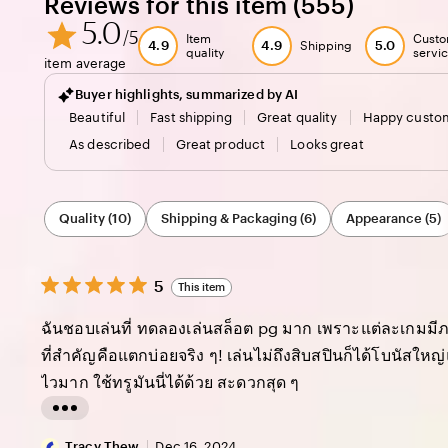
Reviews for this item (555)
5.0
/5
Item
Custo
4.9
4.9
5.0
Shipping
quality
servi
item average
Buyer highlights, summarized by AI
Beautiful
Fast shipping
Great quality
Happy custo
As described
Great product
Looks great
Filter
Quality (10)
Shipping & Packaging (6)
Appearance (5)
by
category
5
5
This item
out
of
ฉันชอบเล่นที่ ทดลองเล่นสล็อต pg มาก เพราะแต่ละเกมมี
5
stars
ที่สำคัญคือแตกบ่อยจริง ๆ! เล่นไม่ถึงสิบสปินก็ได้โบนัสให
ไวมาก ใช้ทรูมันนี่ได้ด้วย สะดวกสุด ๆ
L
i
Tracy Thew
Dec 16, 2024