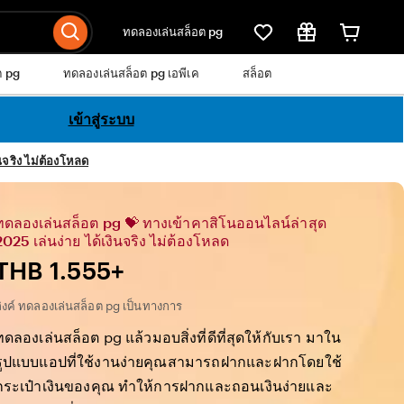
ทดลองเล่นสล็อต pg
ต pg
ทดลองเล่นสล็อต pg เอพีเค
สล็อต
เข้าสู่ระบบ
นจริง ไม่ต้องโหลด
ทดลองเล่นสล็อต pg 💝 ทางเข้าคาสิโนออนไลน์ล่าสุด
2025 เล่นง่าย ได้เงินจริง ไม่ต้องโหลด
Price:
THB 1.555+
ิงค์ ทดลองเล่นสล็อต pg เป็นทางการ
ทดลองเล่นสล็อต pg แล้วมอบสิ่งที่ดีที่สุดให้กับเรา มาใน
รูปแบบแอปที่ใช้งานง่ายคุณสามารถฝากและฝากโดยใช้
กระเป๋าเงินของคุณ ทำให้การฝากและถอนเงินง่ายและ