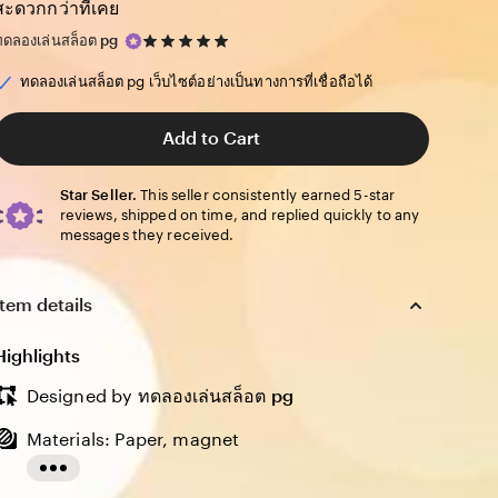
สะดวกกว่าที่เคย
5
ทดลองเล่นสล็อต pg
out
of
ทดลองเล่นสล็อต pg เว็บไซต์อย่างเป็นทางการที่เชื่อถือได้
5
stars
Add to Cart
Star Seller.
This seller consistently earned 5-star
reviews, shipped on time, and replied quickly to any
messages they received.
Item details
Highlights
Designed by
ทดลองเล่นสล็อต pg
Materials: Paper, magnet
Read