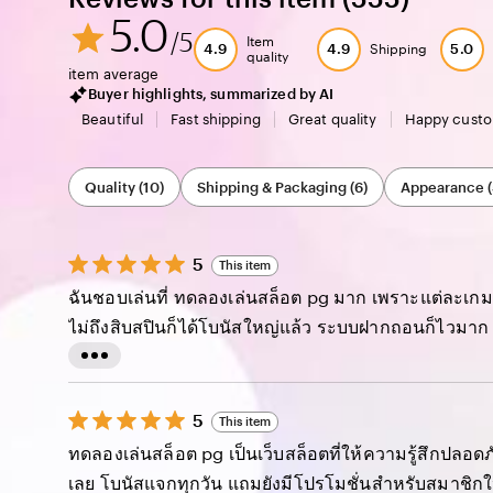
5.0
/5
Item
4.9
4.9
5.0
Shipping
quality
item average
Buyer highlights, summarized by AI
Beautiful
Fast shipping
Great quality
Happy cust
Filter
Quality (10)
Shipping & Packaging (6)
Appearance (
by
category
5
5
This item
out
ฉันชอบเล่นที่ ทดลองเล่นสล็อต pg มาก เพราะแต่ละเกมม
of
5
ไม่ถึงสิบสปินก็ได้โบนัสใหญ่แล้ว ระบบฝากถอนก็ไวมาก ใช
stars
L
i
5
5
This item
s
out
ทดลองเล่นสล็อต pg เป็นเว็บสล็อตที่ให้ความรู้สึกปลอด
of
t
5
เลย โบนัสแจกทุกวัน แถมยังมีโปรโมชั่นสำหรับสมาชิกให
i
stars