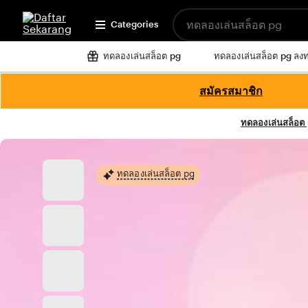
Skip
Search
ทดลอง
to
Categories
for
เล่น
Content
items
สล็อต
or
ทดลองเล่นสล็อต pg
ทดลองเล่นสล็อต pg ลงท
pg
shops
สมัครสมาชิก
ทดลองเล่นสล็อต
ทดลองเล่นสล็อต pg