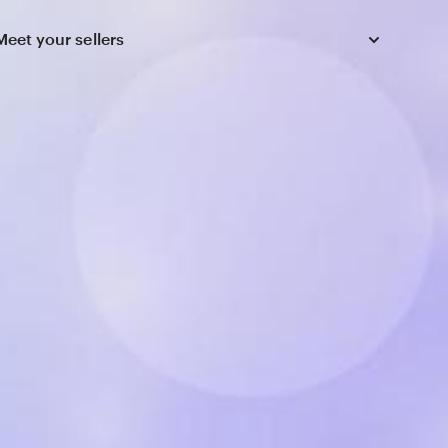
Meet your sellers