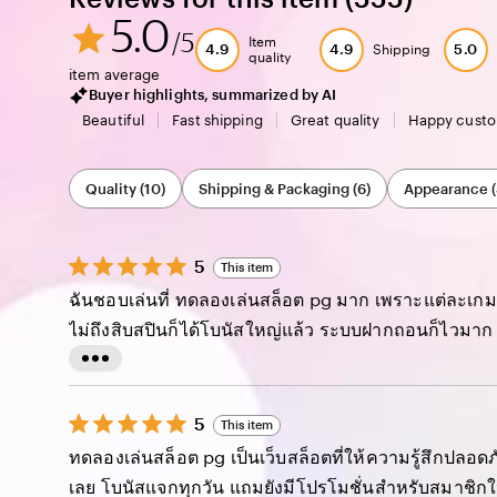
5.0
/5
Item
4.9
4.9
5.0
Shipping
quality
item average
Buyer highlights, summarized by AI
Beautiful
Fast shipping
Great quality
Happy cust
Filter
Quality (10)
Shipping & Packaging (6)
Appearance (
by
category
5
5
This item
out
ฉันชอบเล่นที่ ทดลองเล่นสล็อต pg มาก เพราะแต่ละเกมม
of
5
ไม่ถึงสิบสปินก็ได้โบนัสใหญ่แล้ว ระบบฝากถอนก็ไวมาก ใช
stars
L
i
5
5
This item
s
out
ทดลองเล่นสล็อต pg เป็นเว็บสล็อตที่ให้ความรู้สึกปลอด
of
t
5
เลย โบนัสแจกทุกวัน แถมยังมีโปรโมชั่นสำหรับสมาชิกให
i
stars