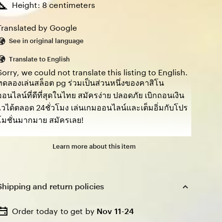
Height: 8 centimeters
the
full
Translated by Google
description
See in original language
Translate to English
Sorry, we could not translate this listing to English.
ทดลองเล่นสล็อต pg ร่วมเป็นส่วนหนึ่งของคาสิโน
ออนไลน์ที่ดีที่สุดในไทย สมัครง่าย ปลอดภัย เบิกถอนเงิน
ไวได้ตลอด 24ชั่วโมง เล่นเกมออนไลน์และเต็มอิ่มกับโปร
โมชั่นมากมาย สมัครเลย!
Learn more about this item
Production partners
ทดลองเล่นสล็อต pg makes this item with help from
Paperworks, The Netherlands
View all
Shipping and return policies
Order today to get by
Nov 11-24