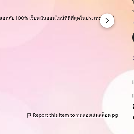
Report this item to ทดลองเล่นสล็อต pg