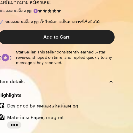
โมชั่นมากมาย สมัครเลย!
5
ทดลองเล่นสล็อต pg
out
of
ทดลองเล่นสล็อต pg เว็บไซต์อย่างเป็นทางการที่เชื่อถือได้
5
stars
Add to Cart
Star Seller.
This seller consistently earned 5-star
reviews, shipped on time, and replied quickly to any
messages they received.
Item details
Highlights
Designed by
ทดลองเล่นสล็อต pg
Materials: Paper, magnet
Read