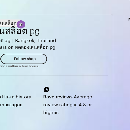
นสล็อต pg
อต pg
|
Bangkok, Thailand
ars on ทดลองเล่นสล็อต pg
Follow shop
ponds
within a few hours.
s
Has a history
Rave reviews
Average
o messages
review rating is 4.8 or
higher.