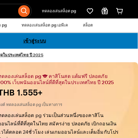
ทดลองเล่นสล็อต pg
ต pg
ทดลองเล่นสล็อต pg เอพีเค
สล็อต
เข้าสู่ระบบ
่สุดในประเทศไทย ปี 2025
ทดลองเล่นสล็อต pg 🐨 คาสิโนสด แต้มฟรี ปลอดภัย
100% เว็บพนันออนไลน์ที่ดีที่สุดในประเทศไทย ปี 2025
Price:
THB 1.555+
ิงค์ ทดลองเล่นสล็อต pg เป็นทางการ
ทดลองเล่นสล็อต pg ร่วมเป็นส่วนหนึ่งของคาสิโน
ออนไลน์ที่ดีที่สุดในไทย สมัครง่าย ปลอดภัย เบิกถอนเงิน
ไวได้ตลอด 24ชั่วโมง เล่นเกมออนไลน์และเต็มอิ่มกับโปร