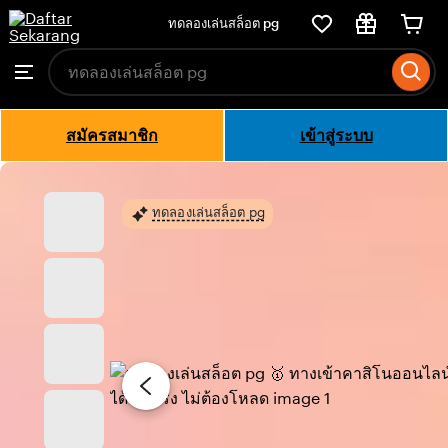
ทดลอง
ทดลองเล่นสล็อต pg
Skip
เล่น
to
Search
Browse
สล็อต
ontent
for
pg
items
or
สมัครสมาชิก
เข้าสู่ระบบ
shops
ทดลองเล่นสล็อต pg