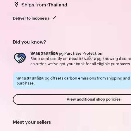
Ships from:
Thailand
Deliver to Indonesia
Did you know?
ทดลองเล่นสล็อต pg Purchase Protection
Shop confidently on ทดลองเล่นสล็อต pg knowing if som
an order, we've got your back for all eligible purchase
ทดลองเล่นสล็อต pg offsets carbon emissions from shipping and
purchase.
View additional shop policies
Meet your sellers