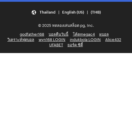
Thailand | English (US) | (THB)
© 2025 ทดลองเล่นสล็อต pg, Inc.
godfather168
บอลคืนวันนี้
โค้ดmegac4
ผบอล
วิเคราะห์ฟุตบอล
wyn168 LOGIN
indukbola LOGIN
Alice432
UFABET
ยอร์ค ซิตี้