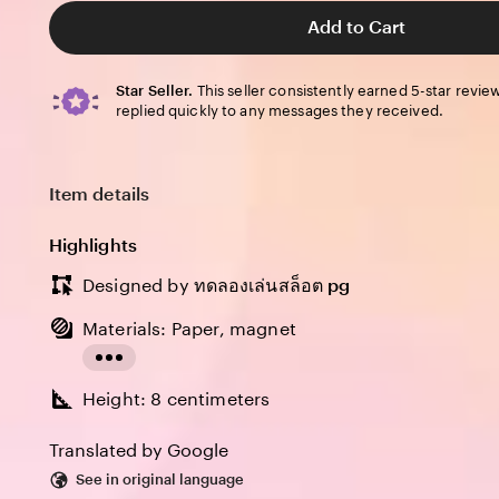
stars
Add to Cart
Star Seller.
This seller consistently earned 5-star revie
replied quickly to any messages they received.
Item details
Highlights
Designed by
ทดลองเล่นสล็อต pg
Materials: Paper, magnet
Read
Height: 8 centimeters
the
full
Translated by Google
description
See in original language