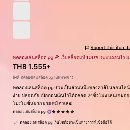
Report this item 
ทดลองเล่นสล็อต pg 🍕 เว็บสล็อตแท้ 100% ระบบถอนไว ม
Price:
THB 1.555+
ลิงค์ ทดลองเล่นสล็อต pg เป็นทางการ
ทดลองเล่นสล็อต pg ร่วมเป็นส่วนหนึ่งของคาสิโนออนไลน์ที
ง่าย ปลอดภัย เบิกถอนเงินไวได้ตลอด 24ชั่วโมง เล่นเกมออ
โปรโมชั่นมากมาย สมัครเลย!
5
ทดลองเล่นสล็อต pg
out
of
ทดลองเล่นสล็อต pg เว็บไซต์อย่างเป็นทางการที่เชื่อถือได้
5