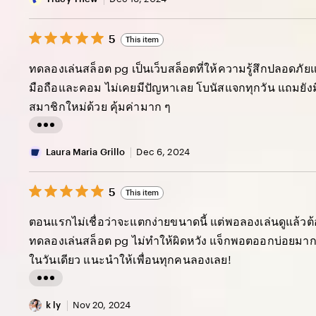
s
5
t
5
This item
out
i
of
ทดลองเล่นสล็อต pg เป็นเว็บสล็อตที่ให้ความรู้สึกปลอดภัยแล
5
n
stars
มือถือและคอม ไม่เคยมีปัญหาเลย โบนัสแจกทุกวัน แถมยัง
g
สมาชิกใหม่ด้วย คุ้มค่ามาก ๆ
r
e
L
v
i
Laura Maria Grillo
Dec 6, 2024
i
s
e
5
t
5
This item
out
w
i
of
ตอนแรกไม่เชื่อว่าจะแตกง่ายขนาดนี้ แต่พอลองเล่นดูแล้วต
5
b
n
stars
ทดลองเล่นสล็อต pg ไม่ทำให้ผิดหวัง แจ็กพอตออกบ่อยมาก 
y
g
ในวันเดียว แนะนำให้เพื่อนทุกคนลองเลย!
T
r
r
e
L
a
v
i
k ly
Nov 20, 2024