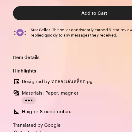
5
stars
Add to Cart
Star Seller.
This seller consistently earned 5-star revie
replied quickly to any messages they received.
Item details
Highlights
Designed by
ทดลองเล่นสล็อต pg
Materials: Paper, magnet
Read
Height: 8 centimeters
the
full
Translated by Google
description