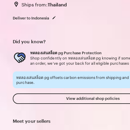
Ships from:
Thailand
Deliver to Indonesia
Did you know?
ทดลองเล่นสล็อต pg Purchase Protection
Shop confidently on ทดลองเล่นสล็อต pg knowing if som
an order, we've got your back for all eligible purchase
ทดลองเล่นสล็อต pg offsets carbon emissions from shipping and
purchase.
View additional shop policies
Meet your sellers