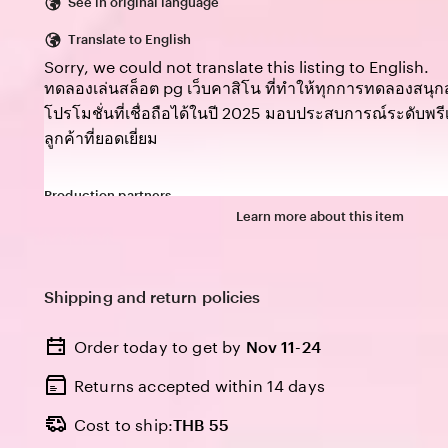
See in original language
Translate to English
Sorry, we could not translate this listing to English.
ทดลองเล่นสล็อต pg เว็บคาสิโน ที่ทำให้ทุกการทดลองสนุกส
โปรโมชั่นที่เชื่อถือได้ในปี 2025 มอบประสบการณ์ระดับพรี
ลูกค้าที่ยอดเยี่ยม
Production partners
Learn more about this item
ทดลองเล่นสล็อต pg makes this item with help from
Paperworks, The Netherlands
View all
Shipping and return policies
Order today to get by
Nov 11-24
Returns accepted
within 14 days
Cost to ship:
THB
55