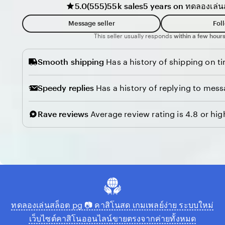
5.0
(555)
55k sales
5 years on ทดลองเล่น
r
i
i
e
Message seller
Fol
l
w
This seller usually responds
within a few hours
l
b
o
Smooth shipping
Has a history of shipping on t
y
C
Speedy replies
Has a history of replying to mess
o
n
Rave reviews
Average review rating is 4.8 or hig
n
y
ทดลองเล่นสล็อต pg 📷 คาสิโนสด เกมเพลย์ง่าย ระบบใหม่
เว็บไซต์คาสิโนออนไลน์ขายตรงจากค่ายทั้งหมด