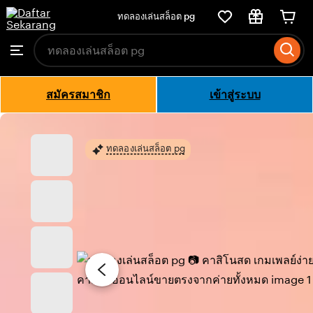
ทดลอง
ทดลองเล่นสล็อต pg
Skip
เล่น
to
Search
Browse
สล็อต
ontent
for
pg
items
or
สมัครสมาชิก
เข้าสู่ระบบ
shops
ทดลองเล่นสล็อต pg