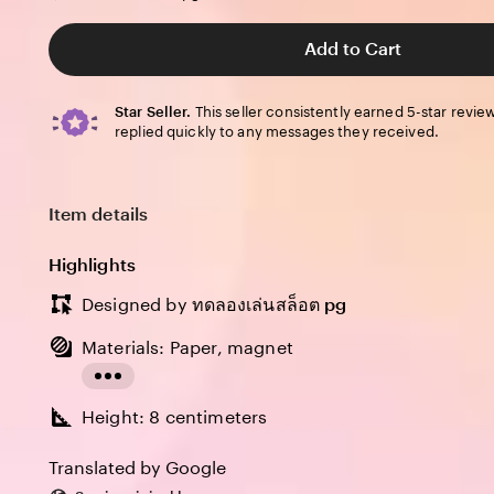
5
stars
Add to Cart
Star Seller.
This seller consistently earned 5-star revie
replied quickly to any messages they received.
Item details
Highlights
Designed by
ทดลองเล่นสล็อต pg
Materials: Paper, magnet
Read
Height: 8 centimeters
the
full
Translated by Google
description