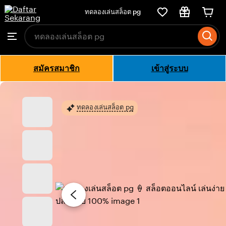
ทดลอง
ทดลองเล่นสล็อต pg
Skip
เล่น
to
Search
Browse
สล็อต
ontent
for
pg
items
or
สมัครสมาชิก
เข้าสู่ระบบ
shops
ทดลองเล่นสล็อต pg