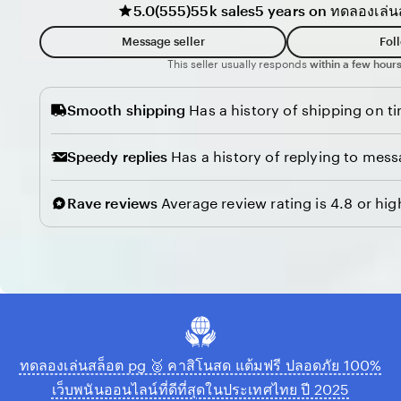
5.0
(555)
55k sales
5 years on ทดลองเล่น
r
i
i
e
Message seller
Fol
l
w
This seller usually responds
within a few hours
l
b
o
Smooth shipping
Has a history of shipping on t
y
C
Speedy replies
Has a history of replying to mess
o
n
Rave reviews
Average review rating is 4.8 or hig
n
y
ทดลองเล่นสล็อต pg 🥈 คาสิโนสด แต้มฟรี ปลอดภัย 100%
เว็บพนันออนไลน์ที่ดีที่สุดในประเทศไทย ปี 2025