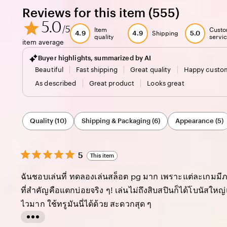
Reviews for this item (555)
5.0
/5
Item
Custo
4.9
4.9
5.0
Shipping
quality
servi
item average
Buyer highlights, summarized by AI
Beautiful
Fast shipping
Great quality
Happy custo
As described
Great product
Looks great
Filter
Quality (10)
Shipping & Packaging (6)
Appearance (5)
by
category
5
5
This item
out
of
ฉันชอบเล่นที่ ทดลองเล่นสล็อต pg มาก เพราะแต่ละเกมมี
5
stars
ที่สำคัญคือแตกบ่อยจริง ๆ! เล่นไม่ถึงสิบสปินก็ได้โบนัสให
ไวมาก ใช้ทรูมันนี่ได้ด้วย สะดวกสุด ๆ
L