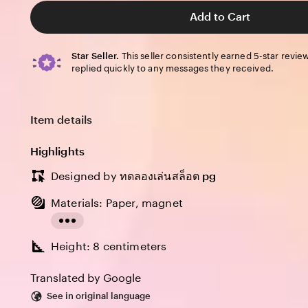
stars
Add to Cart
Star Seller.
This seller consistently earned 5-star revie
replied quickly to any messages they received.
Item details
Highlights
Designed by
ทดลองเล่นสล็อต pg
Materials: Paper, magnet
Read
Height: 8 centimeters
the
full
Translated by Google
description
See in original language