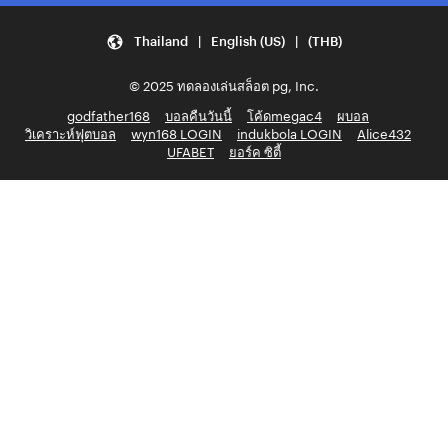
Thailand | English (US) | (THB)
© 2025 ทดลองเล่นสล็อต pg, Inc.
godfather168
บอลคืนวันนี้
โค้ดmegac4
ผบอล
วิเคราะห์ฟุตบอล
wyn168 LOGIN
indukbola LOGIN
Alice432
UFABET
ยอร์ค ซิตี้