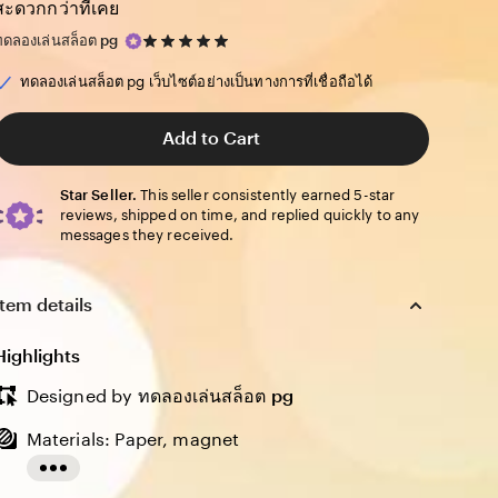
สะดวกกว่าที่เคย
5
ทดลองเล่นสล็อต pg
out
of
ทดลองเล่นสล็อต pg เว็บไซต์อย่างเป็นทางการที่เชื่อถือได้
5
stars
Add to Cart
Star Seller.
This seller consistently earned 5-star
reviews, shipped on time, and replied quickly to any
messages they received.
Item details
Highlights
Designed by
ทดลองเล่นสล็อต pg
Materials: Paper, magnet
Read