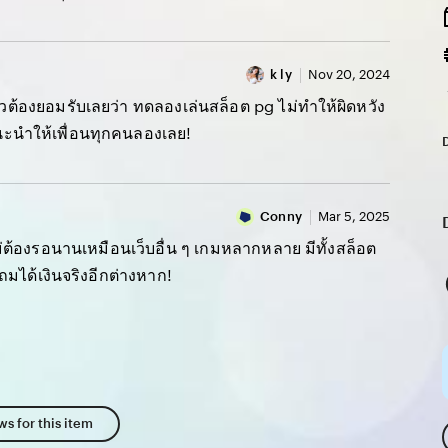
k ly
Nov 20, 2024
วต้องยอมรับเลยว่า ทดลองเล่นสล็อต pg ไม่ทำให้ผิดหวัง
นะนำให้เพื่อนทุกคนลองเลย!
D
Conny
Mar 5, 2025
่ต้องรอนานเหมือนเว็บอื่น ๆ เกมหลากหลาย มีทั้งสล็อต
มได้เงินจริงอีกต่างหาก!
ws for this item