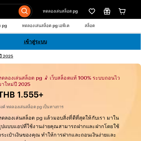
ทดลองเล่นสล็อต pg
ต pg
ทดลองเล่นสล็อต pg เอพีเค
สล็อต
เข้าสู่ระบบ
ปี 2025
ทดลองเล่นสล็อต pg 🤾 เว็บสล็อตแท้ 100% ระบบถอนไว
มาใหม่ปี 2025
Price:
THB 1.555+
ิงค์ ทดลองเล่นสล็อต pg เป็นทางการ
ทดลองเล่นสล็อต pg แล้วมอบสิ่งที่ดีที่สุดให้กับเรา มาใน
รูปแบบแอปที่ใช้งานง่ายคุณสามารถฝากและฝากโดยใช้
กระเป๋าเงินของคุณ ทำให้การฝากและถอนเงินง่ายและ