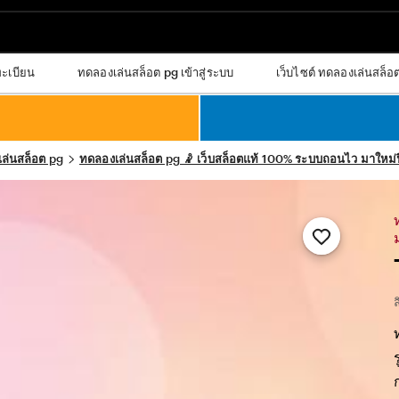
ะเบียน
ทดลองเล่นสล็อต pg เข้าสู่ระบบ
เว็บไซต์ ทดลองเล่นสล็อ
ล่นสล็อต pg
ทดลองเล่นสล็อต pg 🤾 เว็บสล็อตแท้ 100% ระบบถอนไว มาใหม่
Add
to
Favorites
ล