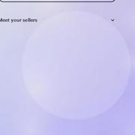
Meet your sellers