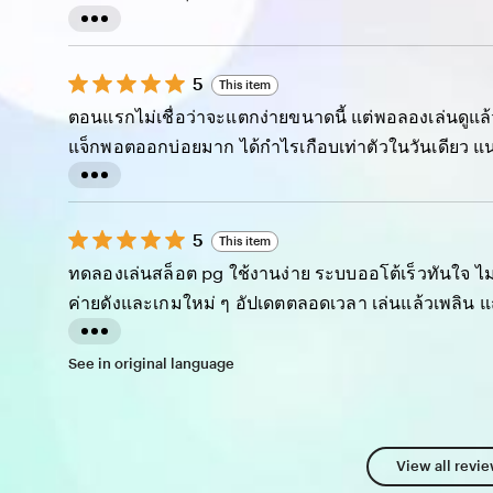
n
L
g
i
5
r
5
This item
s
out
e
ตอนแรกไม่เชื่อว่าจะแตกง่ายขนาดนี้ แต่พอลองเล่นดูแล้
of
t
5
v
แจ็กพอตออกบ่อยมาก ได้กำไรเกือบเท่าตัวในวันเดียว แ
i
stars
i
n
L
e
g
i
w
5
r
5
This item
s
out
b
e
ทดลองเล่นสล็อต pg ใช้งานง่าย ระบบออโต้เร็วทันใจ ไม
of
t
y
5
v
ค่ายดังและเกมใหม่ ๆ อัปเดตตลอดเวลา เล่นแล้วเพลิน แถ
i
stars
T
i
n
L
r
e
See in original language
g
i
a
w
r
s
c
b
e
t
y
y
v
i
View all revie
T
L
i