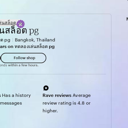
นสล็อต pg
อต pg
|
Bangkok, Thailand
ars on ทดลองเล่นสล็อต pg
Follow shop
ponds
within a few hours.
s
Has a history
Rave reviews
Average
o messages
review rating is 4.8 or
higher.