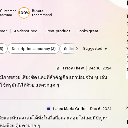
Customer
Buyers
100%
service
recommend
omer
As described
Great product
Looks great
Suggested
5)
Description accuracy (3)
Seller service (2)
Sizing & Fit (1)
Tracy Thew
Dec 16, 2024
ีภาพสวย เสียงชัด และที่สำคัญคือแตกบ่อยจริง ๆ! เล่น
้ทรูมันนี่ได้ด้วย สะดวกสุด ๆ
Laura Maria Grillo
Dec 6, 2024
ภัยและมั่นคง เล่นได้ทั้งในมือถือและคอม ไม่เคยมีปัญหา
ม่ด้วย คุ้มค่ามาก ๆ