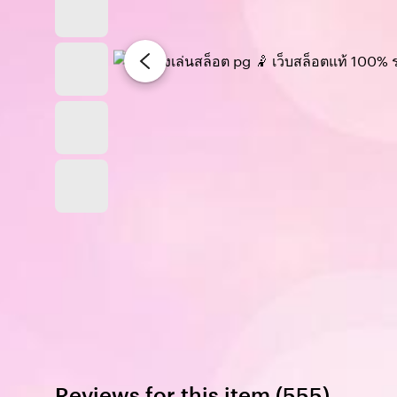
Reviews for this item (555)