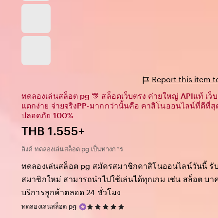
Report this item 
ทดลองเล่นสล็อต pg 🎊 สล็อตเว็บตรง ค่ายใหญ่ APIแท้ เว
แตกง่าย จ่ายจริงPP-มากกว่านั้นคือ คาสิโนออนไลน์ที่ดีที่
ปลอดภัย 100%
Price:
THB 1.555+
ลิงค์ ทดลองเล่นสล็อต pg เป็นทางการ
ทดลองเล่นสล็อต pg สมัครสมาชิกคาสิโนออนไลน์วันนี้ รับ
สมาชิกใหม่ สามารถนำไปใช้เล่นได้ทุกเกม เช่น สล็อต บาคา
บริการลูกค้าตลอด 24 ชั่วโมง
5
ทดลองเล่นสล็อต pg
out