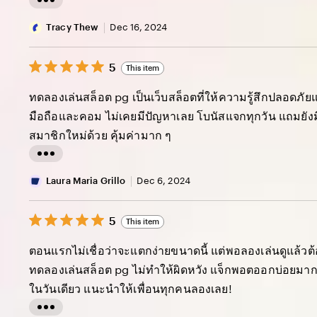
L
i
Tracy Thew
Dec 16, 2024
s
5
t
5
This item
out
i
of
ทดลองเล่นสล็อต pg เป็นเว็บสล็อตที่ให้ความรู้สึกปลอดภัยแล
5
n
stars
มือถือและคอม ไม่เคยมีปัญหาเลย โบนัสแจกทุกวัน แถมยัง
g
สมาชิกใหม่ด้วย คุ้มค่ามาก ๆ
r
e
L
v
i
Laura Maria Grillo
Dec 6, 2024
i
s
e
5
t
5
This item
out
w
i
of
ตอนแรกไม่เชื่อว่าจะแตกง่ายขนาดนี้ แต่พอลองเล่นดูแล้วต
5
b
n
stars
ทดลองเล่นสล็อต pg ไม่ทำให้ผิดหวัง แจ็กพอตออกบ่อยมาก 
y
g
ในวันเดียว แนะนำให้เพื่อนทุกคนลองเลย!
T
r
r
e
L