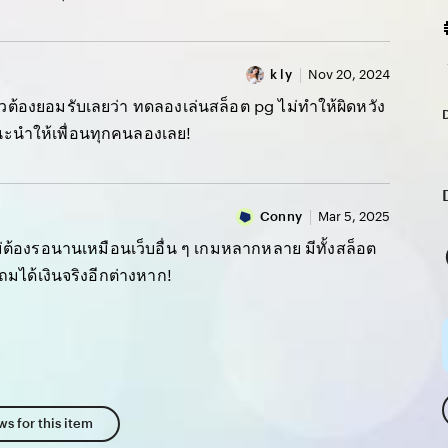
k ly
Nov 20, 2024
วต้องยอมรับเลยว่า ทดลองเล่นสล็อต pg ไม่ทำให้ผิดหวัง
D
นะนำให้เพื่อนทุกคนลองเลย!
Conny
Mar 5, 2025
่ต้องรอนานเหมือนเว็บอื่น ๆ เกมหลากหลาย มีทั้งสล็อต
มได้เงินจริงอีกต่างหาก!
ws for this item