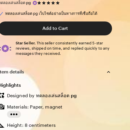
5
ทดลองเล่นสล็อต pg
out
of
ทดลองเล่นสล็อต pg เว็บไซต์อย่างเป็นทางการที่เชื่อถือได้
5
stars
Add to Cart
Star Seller.
This seller consistently earned 5-star
reviews, shipped on time, and replied quickly to any
messages they received.
Item details
Highlights
Designed by
ทดลองเล่นสล็อต pg
Materials: Paper, magnet
Read
Height: 8 centimeters
the