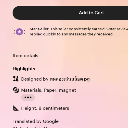
5
stars
Add to Cart
Star Seller.
This seller consistently earned 5-star revie
replied quickly to any messages they received.
Item details
Highlights
Designed by
ทดลองเล่นสล็อต pg
Materials: Paper, magnet
Read
Height: 8 centimeters
the
full
Translated by Google
description