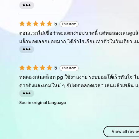
n
L
g
i
5
r
5
This item
s
out
e
ตอนแรกไม่เชื่อว่าจะแตกง่ายขนาดนี้ แต่พอลองเล่นดูแล้
of
t
5
v
แจ็กพอตออกบ่อยมาก ได้กำไรเกือบเท่าตัวในวันเดียว แ
i
stars
i
n
L
e
g
i
w
5
r
5
This item
s
out
b
e
ทดลองเล่นสล็อต pg ใช้งานง่าย ระบบออโต้เร็วทันใจ ไม
of
t
y
5
v
ค่ายดังและเกมใหม่ ๆ อัปเดตตลอดเวลา เล่นแล้วเพลิน แถ
i
stars
T
i
n
L
r
e
See in original language
g
i
a
w
r
s
c
b
e
t
y
y
v
i
View all revie
T
L
i