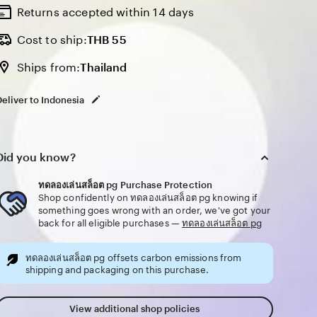
Returns accepted
within 14 days
Cost to ship:
THB
55
Ships from:
Thailand
eliver to Indonesia
Did you know?
ทดลองเล่นสล็อต pg Purchase Protection
Shop confidently on ทดลองเล่นสล็อต pg knowing if
something goes wrong with an order, we've got your
back for all eligible purchases —
ทดลองเล่นสล็อต pg
ทดลองเล่นสล็อต pg offsets carbon emissions from
shipping and packaging on this purchase.
View additional shop policies