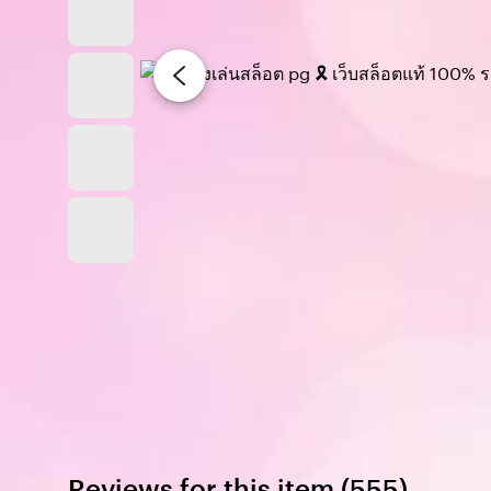
Reviews for this item (555)