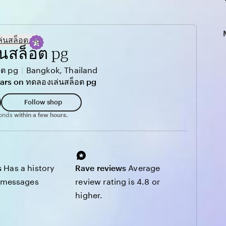
นสล็อต pg
อต pg
|
Bangkok, Thailand
ars on ทดลองเล่นสล็อต pg
Follow shop
ponds
within a few hours.
s
Has a history
Rave reviews
Average
o messages
review rating is 4.8 or
higher.