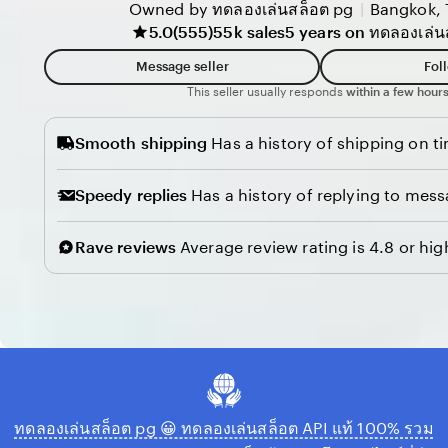
G
y
Owned by ทดลองเล่นสล็อต pg
|
Bangkok, 
v
5.0
(555)
55k sales
5 years on ทดลองเล่น
r
i
i
e
Message seller
Fol
l
w
This seller usually responds
within a few hours
l
b
o
Smooth shipping
Has a history of shipping on t
y
C
Speedy replies
Has a history of replying to mess
o
n
Rave reviews
Average review rating is 4.8 or hig
n
y
ทดลองเล่นสล็อต pg 😀 ทดลองเล่นสล็อต API แท้ 100% รวม