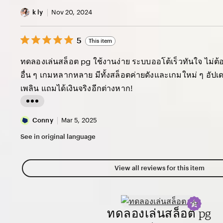
a
v
i
k ly
Nov 20, 2024
c
i
s
y
e
5
t
5
This item
out
T
w
i
of
ทดลองเล่นสล็อต pg ใช้งานง่าย ระบบออโต้เร็วทันใจ ไม่ต
5
h
b
n
stars
อื่น ๆ เกมหลากหลาย มีทั้งสล็อตค่ายดังและเกมใหม่ ๆ อัป
e
y
g
เพลิน แถมได้เงินจริงอีกต่างหาก!
w
L
r
a
e
L
u
v
i
Conny
Mar 5, 2025
r
i
s
See in original language
a
e
t
M
w
i
View all reviews for this item
a
b
n
r
y
g
i
k
r
ทดลองเล่นสล็อต pg
a
l
e