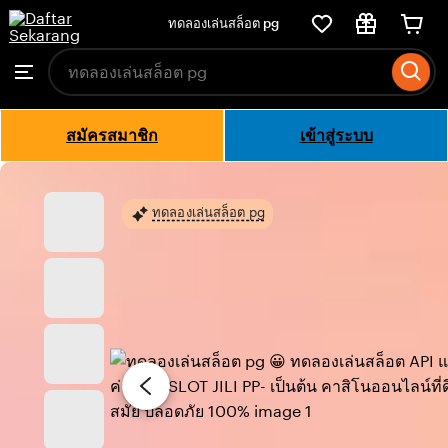
ทดลอง
ทดลองเล่นสล็อต pg
Skip
เล่น
to
Search
Browse
สล็อต
ontent
for
pg
items
or
สมัครสมาชิก
เข้าสู่ระบบ
shops
ทดลองเล่นสล็อต pg