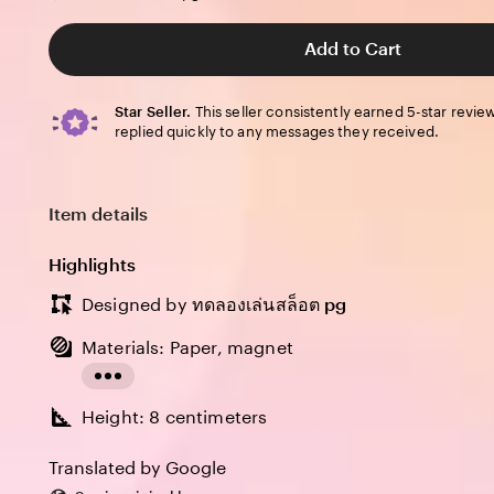
5
stars
Add to Cart
Star Seller.
This seller consistently earned 5-star revie
replied quickly to any messages they received.
Item details
Highlights
Designed by
ทดลองเล่นสล็อต pg
Materials: Paper, magnet
Read
Height: 8 centimeters
the
full
Translated by Google
description