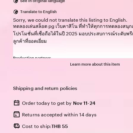
See in original language
Translate to English
Sorry, we could not translate this listing to English.
ทดลองเล่นสล็อต pg เว็บคาสิโน ที่ทำให้ทุกการทดลองสนุกส
โปรโมชั่นที่เชื่อถือได้ในปี 2025 มอบประสบการณ์ระดับพรี
ลูกค้าที่ยอดเยี่ยม
Production partners
Learn more about this item
ทดลองเล่นสล็อต pg makes this item with help from
Paperworks, The Netherlands
View all
Shipping and return policies
Order today to get by
Nov 11-24
Returns accepted
within 14 days
Cost to ship:
THB
55