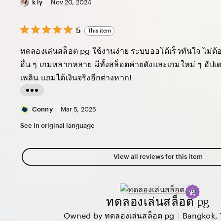
a
v
i
k ly
Nov 20, 2024
c
i
s
y
e
5
t
5
This item
out
T
w
i
of
ทดลองเล่นสล็อต pg ใช้งานง่าย ระบบออโต้เร็วทันใจ ไม่ต
5
h
b
n
stars
อื่น ๆ เกมหลากหลาย มีทั้งสล็อตค่ายดังและเกมใหม่ ๆ อัป
e
y
g
เพลิน แถมได้เงินจริงอีกต่างหาก!
w
L
r
a
e
L
u
v
i
Conny
Mar 5, 2025
r
i
s
See in original language
a
e
t
M
w
i
View all reviews for this item
a
b
n
r
y
g
i
k
r
ทดลองเล่นสล็อต pg
a
l
e
G
y
Owned by ทดลองเล่นสล็อต pg
|
Bangkok, 
v