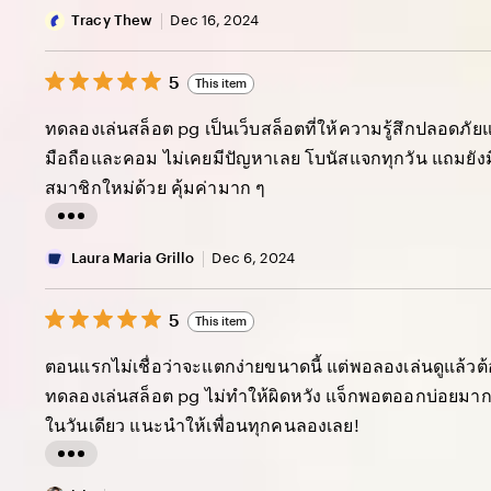
i
Tracy Thew
Dec 16, 2024
s
5
t
5
This item
out
i
of
ทดลองเล่นสล็อต pg เป็นเว็บสล็อตที่ให้ความรู้สึกปลอดภัยแล
5
n
stars
มือถือและคอม ไม่เคยมีปัญหาเลย โบนัสแจกทุกวัน แถมยัง
g
สมาชิกใหม่ด้วย คุ้มค่ามาก ๆ
r
e
L
v
i
Laura Maria Grillo
Dec 6, 2024
i
s
e
5
t
5
This item
out
w
i
of
ตอนแรกไม่เชื่อว่าจะแตกง่ายขนาดนี้ แต่พอลองเล่นดูแล้วต
5
b
n
stars
ทดลองเล่นสล็อต pg ไม่ทำให้ผิดหวัง แจ็กพอตออกบ่อยมาก 
y
g
ในวันเดียว แนะนำให้เพื่อนทุกคนลองเลย!
T
r
r
e
L