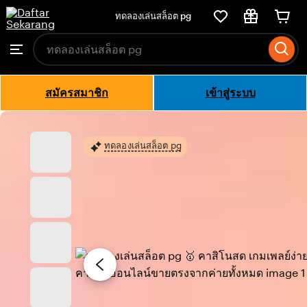
ทดลอง
ทดลองเล่นสล็อต pg
Skip
เล่น
to
Search
Browse
สล็อต
ontent
for
pg
items
or
สมัครสมาชิก
เข้าสู่ระบบ
shops
ทดลองเล่นสล็อต pg