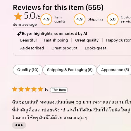
Reviews for this item (555)
5.0
/5
Item
Custo
4.9
4.9
5.0
Shipping
quality
servi
item average
Buyer highlights, summarized by AI
Beautiful
Fast shipping
Great quality
Happy custo
As described
Great product
Looks great
Filter
Quality (10)
Shipping & Packaging (6)
Appearance (5)
by
category
5
5
This item
out
of
ฉันชอบเล่นที่ ทดลองเล่นสล็อต pg มาก เพราะแต่ละเกมมี
5
stars
ที่สำคัญคือแตกบ่อยจริง ๆ! เล่นไม่ถึงสิบสปินก็ได้โบนัสให
ไวมาก ใช้ทรูมันนี่ได้ด้วย สะดวกสุด ๆ
L