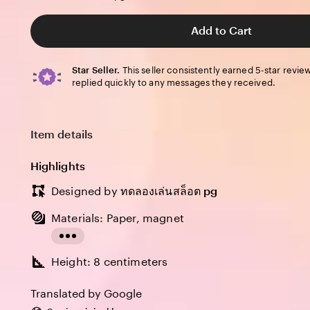
5
stars
Add to Cart
Star Seller.
This seller consistently earned 5-star revie
replied quickly to any messages they received.
Item details
Highlights
Designed by
ทดลองเล่นสล็อต pg
Materials: Paper, magnet
Read
Height: 8 centimeters
the
full
Translated by Google
description