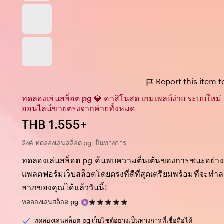
Report this item 
ทดลองเล่นสล็อต pg 💎 คาสิโนสด เกมเพลย์ง่าย ระบบใหม่ 
ออนไลน์ขายตรงจากค่ายทั้งหมด
Price:
THB 1.555+
ลิงค์ ทดลองเล่นสล็อต pg เป็นทางการ
ทดลองเล่นสล็อต pg ค้นพบความตื่นเต้นของการชนะอย่างง
แพลตฟอร์มเว็บสล็อตโดยตรงที่ดีที่สุดเตรียมพร้อมที่จะทำ
ลาภของคุณได้แล้ววันนี้!
5
ทดลองเล่นสล็อต pg
out
of
ทดลองเล่นสล็อต pg เว็บไซต์อย่างเป็นทางการที่เชื่อถือได้