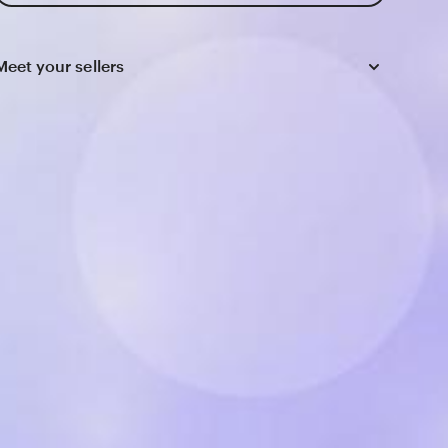
Meet your sellers