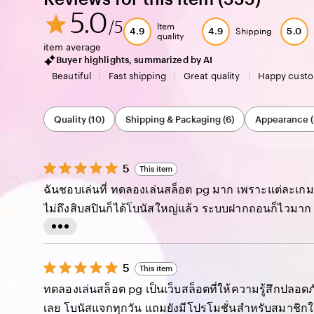
5.0
/5
Item
4.9
4.9
5.0
Shipping
quality
item average
Buyer highlights, summarized by AI
Beautiful
Fast shipping
Great quality
Happy cust
Filter
Quality (10)
Shipping & Packaging (6)
Appearance (
by
category
5
5
This item
out
ฉันชอบเล่นที่ ทดลองเล่นสล็อต pg มาก เพราะแต่ละเกมม
of
5
ไม่ถึงสิบสปินก็ได้โบนัสใหญ่แล้ว ระบบฝากถอนก็ไวมาก ใช
stars
L
i
5
5
This item
s
out
ทดลองเล่นสล็อต pg เป็นเว็บสล็อตที่ให้ความรู้สึกปลอด
of
t
5
เลย โบนัสแจกทุกวัน แถมยังมีโปรโมชั่นสำหรับสมาชิกให
i
stars