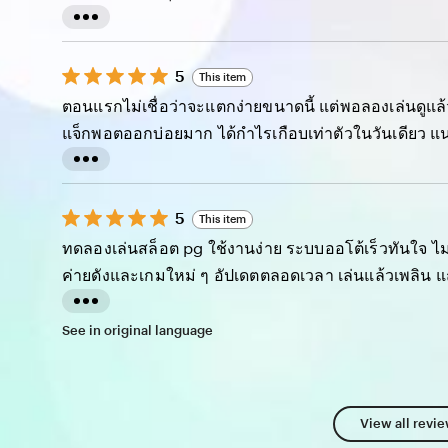
n
L
g
i
5
r
5
This item
s
out
e
ตอนแรกไม่เชื่อว่าจะแตกง่ายขนาดนี้ แต่พอลองเล่นดูแล้
of
t
5
v
แจ็กพอตออกบ่อยมาก ได้กำไรเกือบเท่าตัวในวันเดียว แ
i
stars
i
n
L
e
g
i
w
5
r
5
This item
s
out
b
e
ทดลองเล่นสล็อต pg ใช้งานง่าย ระบบออโต้เร็วทันใจ ไม
of
t
y
5
v
ค่ายดังและเกมใหม่ ๆ อัปเดตตลอดเวลา เล่นแล้วเพลิน แถ
i
stars
T
i
n
L
r
e
See in original language
g
i
a
w
r
s
c
b
e
t
y
y
v
i
View all revie
T
L
i