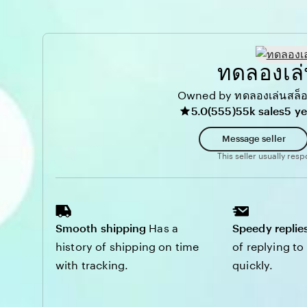
n
h
a
e
g
e
u
w
r
w
r
b
e
a
y
ทดลองเล่
v
M
k
i
Owned by ทดลองเล่นสล็
a
l
e
5.0
(555)
55k sales
5 ye
r
y
w
i
Message seller
b
a
This seller usually res
y
G
C
r
o
i
n
Smooth shipping
Has a
Speedy replie
l
n
history of shipping on time
of replying t
l
y
with tracking.
quickly.
o