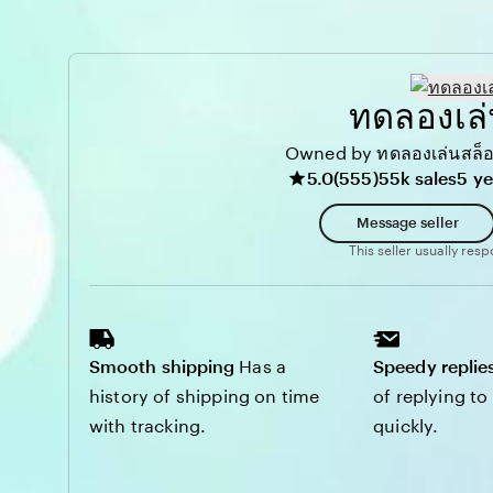
n
h
a
e
g
e
u
w
r
w
r
b
e
a
y
ทดลองเล่
v
M
k
i
Owned by ทดลองเล่นสล็
a
l
e
5.0
(555)
55k sales
5 ye
r
y
w
i
Message seller
b
a
This seller usually res
y
G
C
r
o
i
n
Smooth shipping
Has a
Speedy replie
l
n
history of shipping on time
of replying t
l
y
with tracking.
quickly.
o