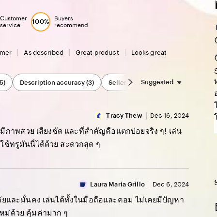
Customer
Buyers
100%
service
recommend
omer
As described
Great product
Looks great
Suggested
5)
Description accuracy (3)
Seller service (2)
Sizing & Fit (1)
Tracy Thew
Dec 16, 2024
ีภาพสวย เสียงชัด และที่สำคัญคือแตกบ่อยจริง ๆ! เล่น
้ทรูมันนี่ได้ด้วย สะดวกสุด ๆ
Laura Maria Grillo
Dec 6, 2024
ภัยและมั่นคง เล่นได้ทั้งในมือถือและคอม ไม่เคยมีปัญหา
ม่ด้วย คุ้มค่ามาก ๆ