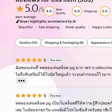
5.0
/5
Item
4.9
4.9
5.0
Shipping
quality
item average
Buyer highlights, summarized by AI
Beautiful
Fast shipping
Great quality
Happy cust
Filter
Quality (10)
Shipping & Packaging (6)
Appearance (
by
category
5
5
This item
out
ฉันชอบเล่นที่ ทดลองเล่นสล็อต pg มาก เพราะแต่ละเกมม
of
5
ไม่ถึงสิบสปินก็ได้โบนัสใหญ่แล้ว ระบบฝากถอนก็ไวมาก ใช
stars
L
i
5
5
This item
s
out
ทดลองเล่นสล็อต pg เป็นเว็บสล็อตที่ให้ความรู้สึกปลอด
of
t
5
เลย โบนัสแจกทุกวัน แถมยังมีโปรโมชั่นสำหรับสมาชิกให
i
stars