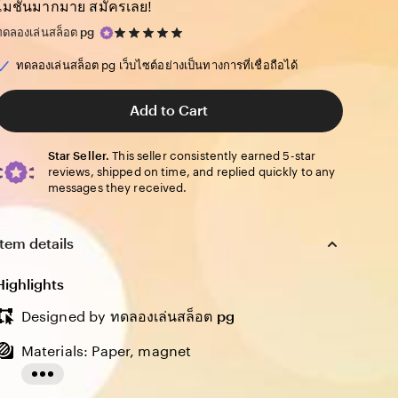
โมชั่นมากมาย สมัครเลย!
5
ทดลองเล่นสล็อต pg
out
of
ทดลองเล่นสล็อต pg เว็บไซต์อย่างเป็นทางการที่เชื่อถือได้
5
stars
Add to Cart
Star Seller.
This seller consistently earned 5-star
reviews, shipped on time, and replied quickly to any
messages they received.
Item details
Highlights
Designed by
ทดลองเล่นสล็อต pg
Materials: Paper, magnet
Read