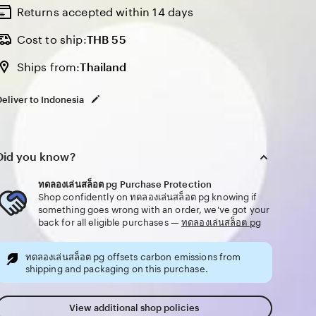
Returns accepted
within 14 days
Cost to ship:
THB
55
Ships from:
Thailand
eliver to Indonesia
Did you know?
ทดลองเล่นสล็อต pg Purchase Protection
Shop confidently on ทดลองเล่นสล็อต pg knowing if
something goes wrong with an order, we've got your
back for all eligible purchases —
ทดลองเล่นสล็อต pg
ทดลองเล่นสล็อต pg offsets carbon emissions from
shipping and packaging on this purchase.
View additional shop policies