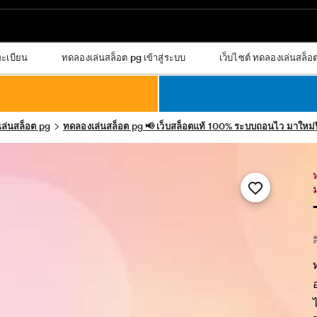
ะเบียน
ทดลองเล่นสล็อต pg เข้าสู่ระบบ
เว็บไซต์ ทดลองเล่นสล็อ
ล่นสล็อต pg
ทดลองเล่นสล็อต pg 📢 เว็บสล็อตแท้ 100% ระบบถอนไว มาใหม่
Add
to
Favorites
ล