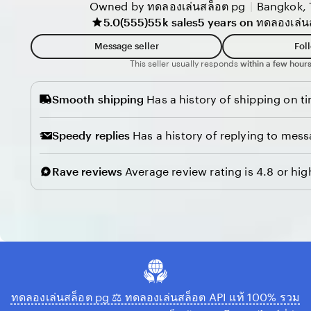
G
y
Owned by ทดลองเล่นสล็อต pg
|
Bangkok, 
v
5.0
(555)
55k sales
5 years on ทดลองเล่น
r
i
i
e
Message seller
Fol
l
w
This seller usually responds
within a few hours
l
b
o
Smooth shipping
Has a history of shipping on t
y
C
Speedy replies
Has a history of replying to mess
o
n
Rave reviews
Average review rating is 4.8 or hig
n
y
ทดลองเล่นสล็อต pg ⚖️ ทดลองเล่นสล็อต API แท้ 100% รวม