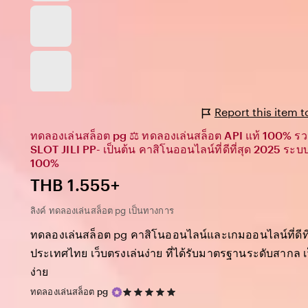
Report this item 
ทดลองเล่นสล็อต pg ⚖️ ทดลองเล่นสล็อต API แท้ 100% ร
SLOT JILI PP- เป็นต้น คาสิโนออนไลน์ที่ดีที่สุด 2025 ระ
100%
Price:
THB 1.555+
ลิงค์ ทดลองเล่นสล็อต pg เป็นทางการ
ทดลองเล่นสล็อต pg คาสิโนออนไลน์และเกมออนไลน์ที่ดีที่
ประเทศไทย เว็บตรงเล่นง่าย ที่ได้รับมาตรฐานระดับสากล 
ง่าย
5
ทดลองเล่นสล็อต pg
out