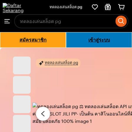
ทดลอง
ทดลองเล่นสล็อต pg
Skip
เล่น
to
Search
Browse
สล็อต
ontent
for
pg
items
or
สมัครสมาชิก
เข้าสู่ระบบ
shops
ทดลองเล่นสล็อต pg