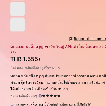
Report this item 
ทดลองเล่นสล็อต pg 🤼 ค่ายใหญ่ APIแท้ เว็บสล็อตมาแรง 
จริง
Price:
THB 1.555+
ลิงค์ ทดลองเล่นสล็อต pg เป็นทางการ
ทดลองเล่นสล็อต pg สัมผัสประสบการณ์การเล่นดเกม คาสิโน
พร้อมลุ้นรับรางวัลมากมายที่เว็บไซต์ของเรา สำหรับสมาชิ
ได้อย่างรวดเร็ว เพียงเข้าร่วมกับเรา
5
ทดลองเล่นสล็อต pg
out
of
ทดลองเล่นสล็อต pg เว็บไซต์อย่างเป็นทางการที่เชื่อถือได้