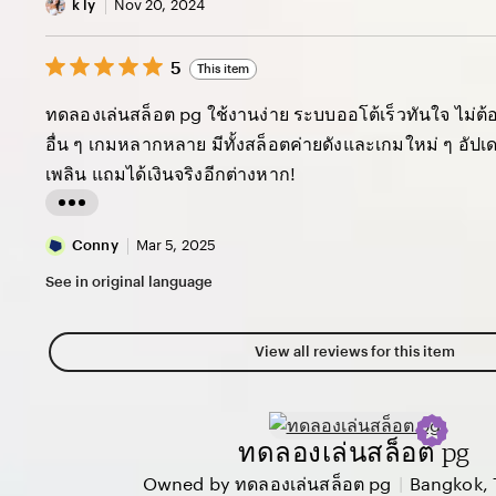
a
v
i
k ly
Nov 20, 2024
c
i
s
y
e
5
t
5
This item
out
T
w
i
of
ทดลองเล่นสล็อต pg ใช้งานง่าย ระบบออโต้เร็วทันใจ ไม่ต
5
h
b
n
stars
อื่น ๆ เกมหลากหลาย มีทั้งสล็อตค่ายดังและเกมใหม่ ๆ อัป
e
y
g
เพลิน แถมได้เงินจริงอีกต่างหาก!
w
L
r
a
e
L
u
v
i
Conny
Mar 5, 2025
r
i
s
See in original language
a
e
t
M
w
i
View all reviews for this item
a
b
n
r
y
g
i
k
r
ทดลองเล่นสล็อต pg
a
l
e
G
y
Owned by ทดลองเล่นสล็อต pg
|
Bangkok, 
v