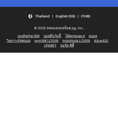
Thailand | English (US) | (THB)
© 2025 ทดลองเล่นสล็อต pg, Inc.
godfather168
บอลคืนวันนี้
โค้ดmegac4
ผบอล
วิเคราะห์ฟุตบอล
wyn168 LOGIN
indukbola LOGIN
Alice432
UFABET
ยอร์ค ซิตี้