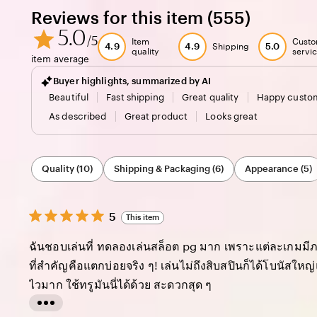
Reviews for this item (555)
5.0
/5
Item
Custo
4.9
4.9
5.0
Shipping
quality
servi
item average
Buyer highlights, summarized by AI
Beautiful
Fast shipping
Great quality
Happy custo
As described
Great product
Looks great
Filter
Quality (10)
Shipping & Packaging (6)
Appearance (5)
by
category
5
5
This item
out
of
ฉันชอบเล่นที่ ทดลองเล่นสล็อต pg มาก เพราะแต่ละเกมมี
5
stars
ที่สำคัญคือแตกบ่อยจริง ๆ! เล่นไม่ถึงสิบสปินก็ได้โบนัสให
ไวมาก ใช้ทรูมันนี่ได้ด้วย สะดวกสุด ๆ
L