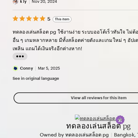
a
v
i
k ly
Nov 20, 2024
c
i
s
y
e
5
t
5
This item
out
T
w
i
of
ทดลองเล่นสล็อต pg ใช้งานง่าย ระบบออโต้เร็วทันใจ ไม่ต
5
h
b
n
stars
อื่น ๆ เกมหลากหลาย มีทั้งสล็อตค่ายดังและเกมใหม่ ๆ อัป
e
y
g
เพลิน แถมได้เงินจริงอีกต่างหาก!
w
L
r
a
e
L
u
v
i
Conny
Mar 5, 2025
r
i
s
See in original language
a
e
t
M
w
i
View all reviews for this item
a
b
n
r
y
g
i
k
r
ทดลองเล่นสล็อต pg
a
l
e
G
y
Owned by ทดลองเล่นสล็อต pg
|
Bangkok, 
v