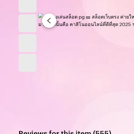
Reviews for this item (555)