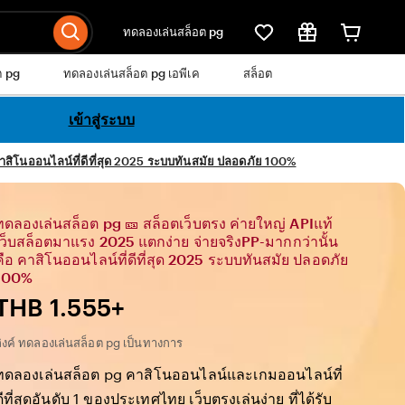
ทดลองเล่นสล็อต pg
ต pg
ทดลองเล่นสล็อต pg เอพีเค
สล็อต
เข้าสู่ระบบ
คาสิโนออนไลน์ที่ดีที่สุด 2025 ระบบทันสมัย ปลอดภัย 100%
ทดลองเล่นสล็อต pg 🎫 สล็อตเว็บตรง ค่ายใหญ่ APIแท้
เว็บสล็อตมาแรง 2025 แตกง่าย จ่ายจริงPP-มากกว่านั้น
คือ คาสิโนออนไลน์ที่ดีที่สุด 2025 ระบบทันสมัย ปลอดภัย
100%
Price:
THB 1.555+
ิงค์ ทดลองเล่นสล็อต pg เป็นทางการ
ทดลองเล่นสล็อต pg คาสิโนออนไลน์และเกมออนไลน์ที่
ดีที่สุดอันดับ 1 ของประเทศไทย เว็บตรงเล่นง่าย ที่ได้รับ