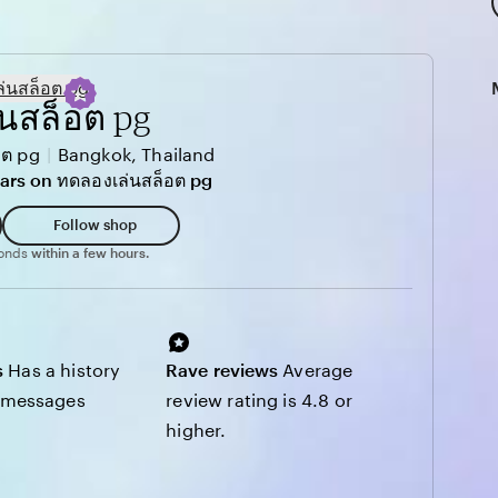
นสล็อต pg
อต pg
|
Bangkok, Thailand
ars on ทดลองเล่นสล็อต pg
Follow shop
ponds
within a few hours.
s
Has a history
Rave reviews
Average
o messages
review rating is 4.8 or
higher.