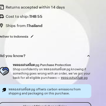
Returns accepted
within 14 days
Cost to ship:
THB
55
Ships from:
Thailand
eliver to Indonesia
Did you know?
ทดลองเล่นสล็อต pg Purchase Protection
Shop confidently on ทดลองเล่นสล็อต pg knowing if
something goes wrong with an order, we've got your
back for all eligible purchases —
ทดลองเล่นสล็อต pg
ทดลองเล่นสล็อต pg offsets carbon emissions from
shipping and packaging on this purchase.