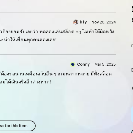
k ly
Nov 20, 2024
วต้องยอมรับเลยว่า ทดลองเล่นสล็อต pg ไม่ทำให้ผิดหวัง
นะนำให้เพื่อนทุกคนลองเลย!
D
Conny
Mar 5, 2025
่ต้องรอนานเหมือนเว็บอื่น ๆ เกมหลากหลาย มีทั้งสล็อต
มได้เงินจริงอีกต่างหาก!
ws for this item