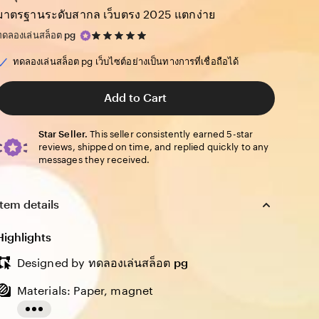
มาตรฐานระดับสากล เว็บตรง 2025 แตกง่าย
5
ทดลองเล่นสล็อต pg
out
of
ทดลองเล่นสล็อต pg เว็บไซต์อย่างเป็นทางการที่เชื่อถือได้
5
stars
Add to Cart
Star Seller.
This seller consistently earned 5-star
reviews, shipped on time, and replied quickly to any
messages they received.
Item details
Highlights
Designed by
ทดลองเล่นสล็อต pg
Materials: Paper, magnet
Read