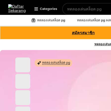
Skip
Search
ทดลอง
to
Categories
for
เล่น
Content
items
สล็อต
or
ทดลองเล่นสล็อต pg
ทดลองเล่นสล็อต pg ลงท
pg
shops
สมัครสมาชิก
ทดลองเล่นส
ทดลองเล่นสล็อต pg