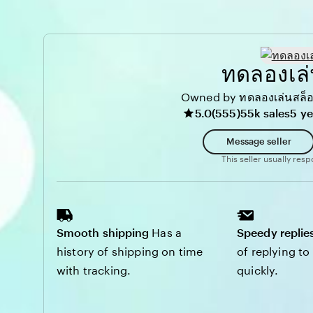
n
h
a
e
g
e
u
w
r
w
r
b
e
a
y
ทดลองเล่
v
M
k
i
Owned by ทดลองเล่นสล็
a
l
e
5.0
(555)
55k sales
5 ye
r
y
w
i
Message seller
b
a
This seller usually res
y
G
C
r
o
i
n
Smooth shipping
Has a
Speedy replie
l
n
history of shipping on time
of replying t
l
y
with tracking.
quickly.
o