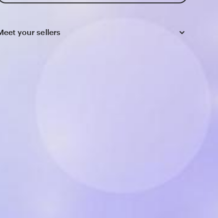
Meet your sellers