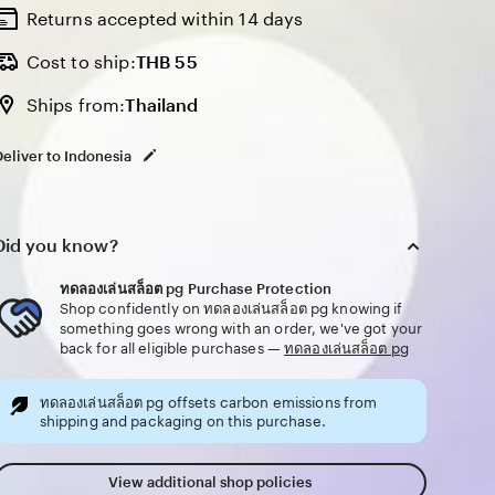
Returns accepted
within 14 days
Cost to ship:
THB
55
Ships from:
Thailand
eliver to Indonesia
Did you know?
ทดลองเล่นสล็อต pg Purchase Protection
Shop confidently on ทดลองเล่นสล็อต pg knowing if
something goes wrong with an order, we've got your
back for all eligible purchases —
ทดลองเล่นสล็อต pg
ทดลองเล่นสล็อต pg offsets carbon emissions from
shipping and packaging on this purchase.
View additional shop policies