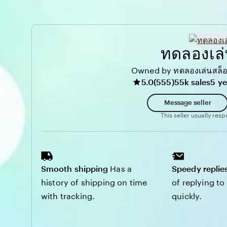
n
h
a
e
g
e
u
w
r
w
r
b
e
a
y
ทดลองเล่
v
M
k
i
Owned by ทดลองเล่นสล็
a
l
e
5.0
(555)
55k sales
5 ye
r
y
w
i
Message seller
b
a
This seller usually res
y
G
C
r
o
i
n
Smooth shipping
Has a
Speedy replie
l
n
history of shipping on time
of replying t
l
y
with tracking.
quickly.
o