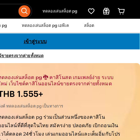
ทดลองเล่นสล็อต pg
ต pg
ทดลองเล่นสล็อต pg เอพีเค
สล็อต
เข้าสู่ระบบ
น์ขายตรงจากค่ายทั้งหมด
ทดลองเล่นสล็อต pg 🐉 คาสิโนสด เกมเพลย์ง่าย ระบบ
ใหม่ เว็บไซต์คาสิโนออนไลน์ขายตรงจากค่ายทั้งหมด
Price:
THB 1.555+
ิงค์ ทดลองเล่นสล็อต pg เป็นทางการ
ทดลองเล่นสล็อต pg ร่วมเป็นส่วนหนึ่งของคาสิโน
ออนไลน์ที่ดีที่สุดในไทย สมัครง่าย ปลอดภัย เบิกถอนเงิน
ไวได้ตลอด 24ชั่วโมง เล่นเกมออนไลน์และเต็มอิ่มกับโปร