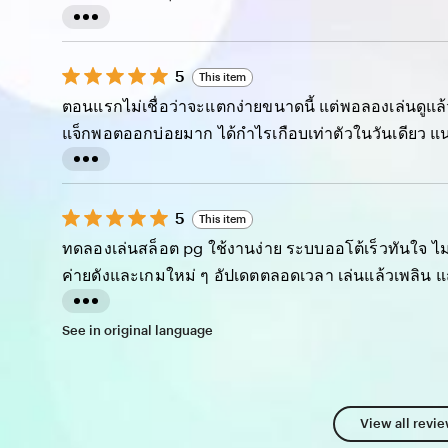
n
L
g
i
5
r
5
This item
s
out
e
ตอนแรกไม่เชื่อว่าจะแตกง่ายขนาดนี้ แต่พอลองเล่นดูแล้
of
t
5
v
แจ็กพอตออกบ่อยมาก ได้กำไรเกือบเท่าตัวในวันเดียว แ
i
stars
i
n
L
e
g
i
w
5
r
5
This item
s
out
b
e
ทดลองเล่นสล็อต pg ใช้งานง่าย ระบบออโต้เร็วทันใจ ไม
of
t
y
5
v
ค่ายดังและเกมใหม่ ๆ อัปเดตตลอดเวลา เล่นแล้วเพลิน แถ
i
stars
T
i
n
L
r
e
See in original language
g
i
a
w
r
s
c
b
e
t
y
y
v
i
View all revie
T
L
i