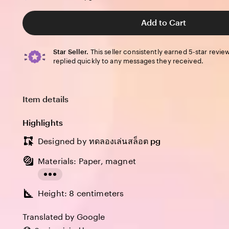
5
stars
Add to Cart
Star Seller.
This seller consistently earned 5-star revie
replied quickly to any messages they received.
Item details
Highlights
Designed by
ทดลองเล่นสล็อต pg
Materials: Paper, magnet
Read
Height: 8 centimeters
the
full
Translated by Google
description