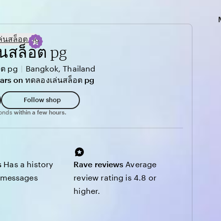
นสล็อต pg
อต pg
|
Bangkok, Thailand
ars on ทดลองเล่นสล็อต pg
Follow shop
ponds
within a few hours.
s
Has a history
Rave reviews
Average
o messages
review rating is 4.8 or
higher.