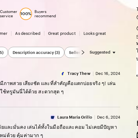
Customer
Buyers
100%
service
recommend
omer
As described
Great product
Looks great
Suggested
5)
Description accuracy (3)
Seller service (2)
Sizing & Fit (1)
Tracy Thew
Dec 16, 2024
ีภาพสวย เสียงชัด และที่สำคัญคือแตกบ่อยจริง ๆ! เล่น
้ทรูมันนี่ได้ด้วย สะดวกสุด ๆ
Laura Maria Grillo
Dec 6, 2024
ภัยและมั่นคง เล่นได้ทั้งในมือถือและคอม ไม่เคยมีปัญหา
ม่ด้วย คุ้มค่ามาก ๆ