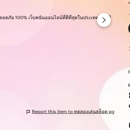
Report this item to ทดลองเล่นสล็อต pg