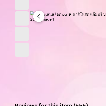
Reviews for this item (555)