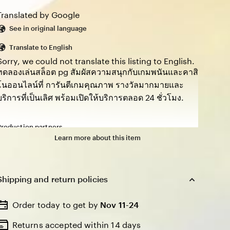
full
Translated by Google
description
See in original language
Translate to English
Sorry, we could not translate this listing to English.
ทดลองเล่นสล็อต pg สัมผัสความสนุกกับเกมพนันและคาสิ
โนออนไลน์ที่ การันตีเกมคุณภาพ รางวัลมากมายและ
บริการที่เป็นเลิศ พร้อมเปิดให้บริการตลอด 24 ชั่วโมง.
Production partners
Learn more about this item
ทดลองเล่นสล็อต pg makes this item with help from
Paperworks, The Netherlands
View all
Shipping and return policies
Order today to get by
Nov 11-24
Returns accepted
within 14 days