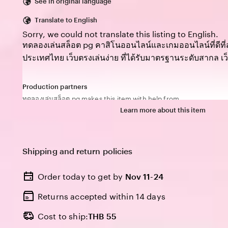
See in original language
Translate to English
Sorry, we could not translate this listing to English.
ทดลองเล่นสล็อต pg คาสิโนออนไลน์และเกมออนไลน์ที่ดีที่ส
ประเทศไทย เว็บตรงเล่นง่าย ที่ได้รับมาตรฐานระดับสากล เ
Production partners
ทดลองเล่นสล็อต pg makes this item with help from
Paperworks, The Netherlands
Learn more about this item
View all
Shipping and return policies
Order today to get by
Nov 11-24
Returns accepted
within 14 days
Cost to ship:
THB
55