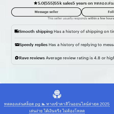
5.0
(555)
55k sales
5 years on ทดลองเล่น
r
i
i
e
Message seller
Fol
l
w
This seller usually responds
within a few hours
l
b
o
Smooth shipping
Has a history of shipping on t
y
C
Speedy replies
Has a history of replying to mess
o
n
Rave reviews
Average review rating is 4.8 or hig
n
y
ทดลองเล่นสล็อต pg 🏊 ทางเข้าคาสิโนออนไลน์ล่าสุด 2025
เล่นง่าย ได้เงินจริง ไม่ต้องโหลด