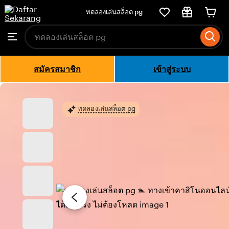
ทดลอง
ทดลองเล่นสล็อต pg
Skip
เล่น
to
Search
Browse
สล็อต
ontent
for
pg
items
or
สมัครสมาชิก
เข้าสู่ระบบ
shops
ทดลองเล่นสล็อต pg