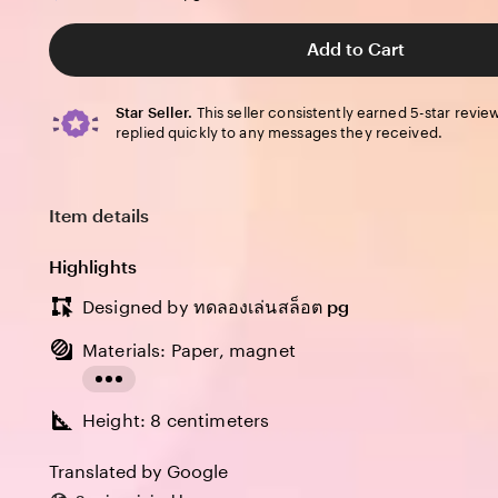
5
stars
Add to Cart
Star Seller.
This seller consistently earned 5-star revie
replied quickly to any messages they received.
Item details
Highlights
Designed by
ทดลองเล่นสล็อต pg
Materials: Paper, magnet
Read
Height: 8 centimeters
the
full
Translated by Google
description