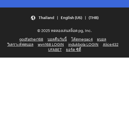
Thailand | English (US) | (THB)
© 2025 ทดลองเล่นสล็อต pg, Inc.
godfather168
บอลคืนวันนี้
โค้ดmegac4
ผบอล
วิเคราะห์ฟุตบอล
wyn168 LOGIN
indukbola LOGIN
Alice432
UFABET
ยอร์ค ซิตี้