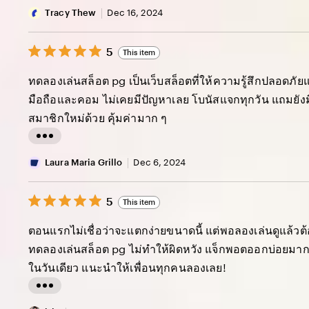
i
Tracy Thew
Dec 16, 2024
s
5
t
5
This item
out
i
of
ทดลองเล่นสล็อต pg เป็นเว็บสล็อตที่ให้ความรู้สึกปลอดภัยแล
5
n
stars
มือถือและคอม ไม่เคยมีปัญหาเลย โบนัสแจกทุกวัน แถมยัง
g
สมาชิกใหม่ด้วย คุ้มค่ามาก ๆ
r
e
L
v
i
Laura Maria Grillo
Dec 6, 2024
i
s
e
5
t
5
This item
out
w
i
of
ตอนแรกไม่เชื่อว่าจะแตกง่ายขนาดนี้ แต่พอลองเล่นดูแล้วต
5
b
n
stars
ทดลองเล่นสล็อต pg ไม่ทำให้ผิดหวัง แจ็กพอตออกบ่อยมาก 
y
g
ในวันเดียว แนะนำให้เพื่อนทุกคนลองเลย!
T
r
r
e
L