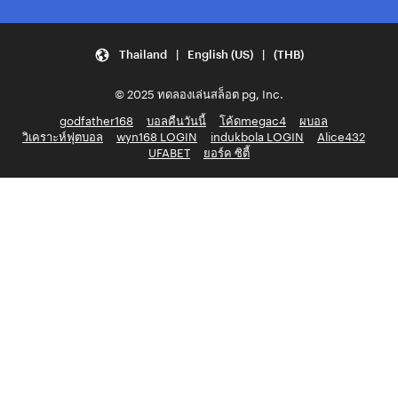
Thailand | English (US) | (THB)
© 2025 ทดลองเล่นสล็อต pg, Inc.
godfather168
บอลคืนวันนี้
โค้ดmegac4
ผบอล
วิเคราะห์ฟุตบอล
wyn168 LOGIN
indukbola LOGIN
Alice432
UFABET
ยอร์ค ซิตี้