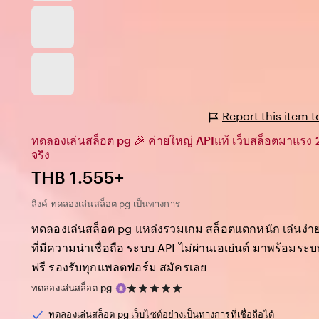
Report this item 
ทดลองเล่นสล็อต pg 🎉 ค่ายใหญ่ APIแท้ เว็บสล็อตมาแรง 
จริง
Price:
THB 1.555+
ลิงค์ ทดลองเล่นสล็อต pg เป็นทางการ
ทดลองเล่นสล็อต pg แหล่งรวมเกม สล็อตแตกหนัก เล่นง่าย ไ
ที่มีความน่าเชื่อถือ ระบบ API ไม่ผ่านเอเย่นต์ มาพร้อมร
ฟรี รองรับทุกแพลตฟอร์ม สมัครเลย
5
ทดลองเล่นสล็อต pg
out
of
ทดลองเล่นสล็อต pg เว็บไซต์อย่างเป็นทางการที่เชื่อถือได้