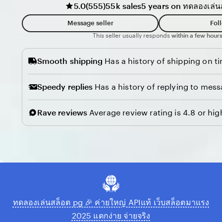
5.0
(555)
55k sales
5 years on ทดลองเล่น
r
i
i
e
Message seller
Fol
l
w
This seller usually responds
within a few hours
l
b
o
Smooth shipping
Has a history of shipping on t
y
C
Speedy replies
Has a history of replying to mess
o
n
Rave reviews
Average review rating is 4.8 or hig
n
y
ทดลองเล่นสล็อต pg 🎉 ค่ายใหญ่ APIแท้ เว็บสล็อตมาแรง
2025 แตกง่าย จ่ายจริง