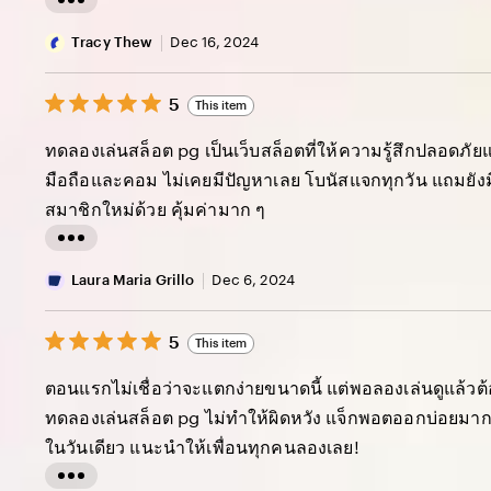
L
i
Tracy Thew
Dec 16, 2024
s
5
t
5
This item
out
i
of
ทดลองเล่นสล็อต pg เป็นเว็บสล็อตที่ให้ความรู้สึกปลอดภัยแล
5
n
stars
มือถือและคอม ไม่เคยมีปัญหาเลย โบนัสแจกทุกวัน แถมยัง
g
สมาชิกใหม่ด้วย คุ้มค่ามาก ๆ
r
e
L
v
i
Laura Maria Grillo
Dec 6, 2024
i
s
e
5
t
5
This item
out
w
i
of
ตอนแรกไม่เชื่อว่าจะแตกง่ายขนาดนี้ แต่พอลองเล่นดูแล้วต
5
b
n
stars
ทดลองเล่นสล็อต pg ไม่ทำให้ผิดหวัง แจ็กพอตออกบ่อยมาก 
y
g
ในวันเดียว แนะนำให้เพื่อนทุกคนลองเลย!
T
r
r
e
L