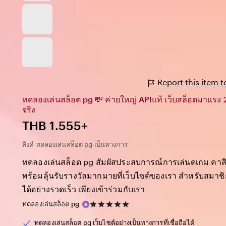
Report this item 
ทดลองเล่นสล็อต pg 💸 ค่ายใหญ่ APIแท้ เว็บสล็อตมาแรง 
จริง
Price:
THB 1.555+
ลิงค์ ทดลองเล่นสล็อต pg เป็นทางการ
ทดลองเล่นสล็อต pg สัมผัสประสบการณ์การเล่นดเกม คาสิโน
พร้อมลุ้นรับรางวัลมากมายที่เว็บไซต์ของเรา สำหรับสมาชิ
ได้อย่างรวดเร็ว เพียงเข้าร่วมกับเรา
5
ทดลองเล่นสล็อต pg
out
of
ทดลองเล่นสล็อต pg เว็บไซต์อย่างเป็นทางการที่เชื่อถือได้