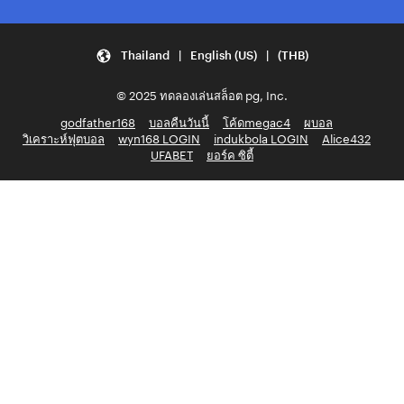
Thailand | English (US) | (THB)
© 2025 ทดลองเล่นสล็อต pg, Inc.
godfather168
บอลคืนวันนี้
โค้ดmegac4
ผบอล
วิเคราะห์ฟุตบอล
wyn168 LOGIN
indukbola LOGIN
Alice432
UFABET
ยอร์ค ซิตี้