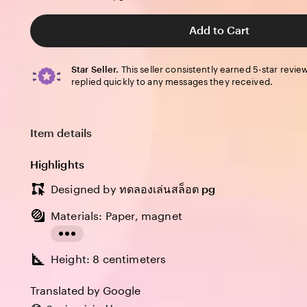
5
stars
Add to Cart
Star Seller.
This seller consistently earned 5-star revie
replied quickly to any messages they received.
Item details
Highlights
Designed by
ทดลองเล่นสล็อต pg
Materials: Paper, magnet
Read
Height: 8 centimeters
the
full
Translated by Google
description