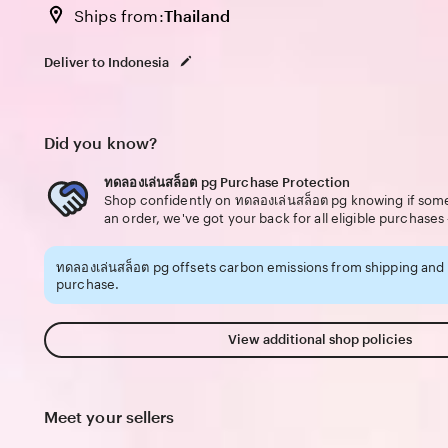
Ships from:
Thailand
Deliver to Indonesia
Did you know?
ทดลองเล่นสล็อต pg Purchase Protection
Shop confidently on ทดลองเล่นสล็อต pg knowing if som
an order, we've got your back for all eligible purchase
ทดลองเล่นสล็อต pg offsets carbon emissions from shipping and
purchase.
View additional shop policies
Meet your sellers