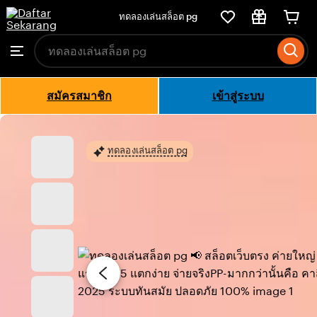
ทดลอง
ทดลองเล่นสล็อต pg
Skip
เล่น
to
Search
Browse
สล็อต
ontent
for
pg
items
or
สมัครสมาชิก
เข้าสู่ระบบ
shops
ทดลองเล่นสล็อต pg