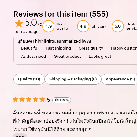
Reviews for this item (555)
5.0
/5
Item
Custo
4.9
4.9
5.0
Shipping
quality
servi
item average
Buyer highlights, summarized by AI
Beautiful
Fast shipping
Great quality
Happy custo
As described
Great product
Looks great
Filter
Quality (10)
Shipping & Packaging (6)
Appearance (5)
by
category
5
5
This item
out
of
ฉันชอบเล่นที่ ทดลองเล่นสล็อต pg มาก เพราะแต่ละเกมมี
5
stars
ที่สำคัญคือแตกบ่อยจริง ๆ! เล่นไม่ถึงสิบสปินก็ได้โบนัสให
ไวมาก ใช้ทรูมันนี่ได้ด้วย สะดวกสุด ๆ