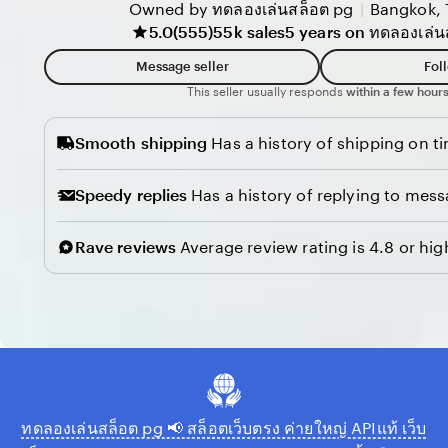
G
y
Owned by ทดลองเล่นสล็อต pg
|
Bangkok, 
v
5.0
(555)
55k sales
5 years on ทดลองเล่น
r
i
i
e
Message seller
Fol
l
w
This seller usually responds
within a few hours
l
b
o
Smooth shipping
Has a history of shipping on t
y
C
Speedy replies
Has a history of replying to mess
o
n
Rave reviews
Average review rating is 4.8 or hig
n
y
ทดลองเล่นสล็อต pg 📢 สล็อตเว็บตรง ค่ายใหญ่ APIแท้ เว็บ