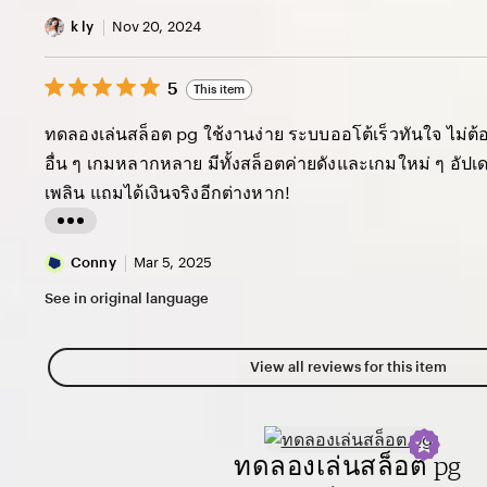
a
v
i
k ly
Nov 20, 2024
c
i
s
y
e
5
t
5
This item
out
T
w
i
of
ทดลองเล่นสล็อต pg ใช้งานง่าย ระบบออโต้เร็วทันใจ ไม่ต
5
h
b
n
stars
อื่น ๆ เกมหลากหลาย มีทั้งสล็อตค่ายดังและเกมใหม่ ๆ อัป
e
y
g
เพลิน แถมได้เงินจริงอีกต่างหาก!
w
L
r
a
e
L
u
v
i
Conny
Mar 5, 2025
r
i
s
See in original language
a
e
t
M
w
i
View all reviews for this item
a
b
n
r
y
g
i
k
r
ทดลองเล่นสล็อต pg
a
l
e