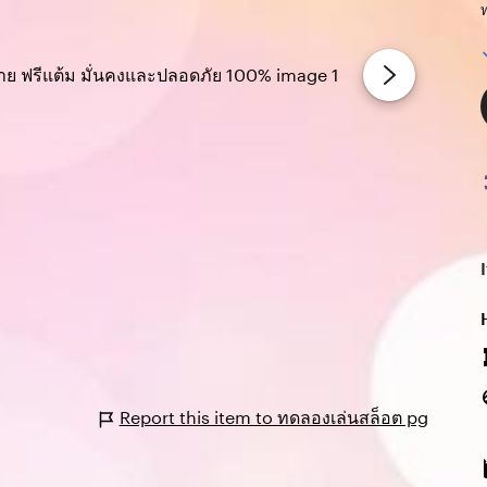
Report this item to ทดลองเล่นสล็อต pg