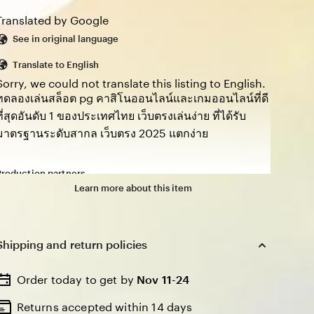
full
Translated by Google
description
See in original language
Translate to English
Sorry, we could not translate this listing to English.
ทดลองเล่นสล็อต pg คาสิโนออนไลน์และเกมออนไลน์ที่ดี
ที่สุดอันดับ 1 ของประเทศไทย เว็บตรงเล่นง่าย ที่ได้รับ
มาตรฐานระดับสากล เว็บตรง 2025 แตกง่าย
Production partners
Learn more about this item
ทดลองเล่นสล็อต pg makes this item with help from
Paperworks, The Netherlands
View all
Shipping and return policies
Order today to get by
Nov 11-24
Returns accepted
within 14 days