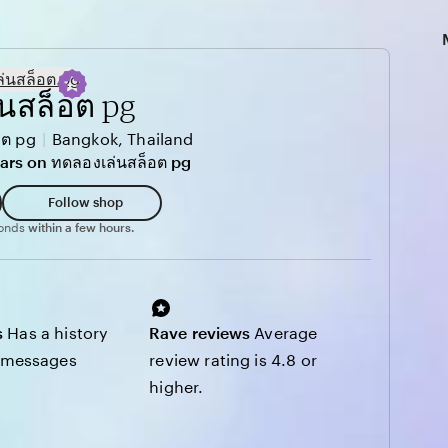
นสล็อต pg
อต pg
|
Bangkok, Thailand
ars on ทดลองเล่นสล็อต pg
Follow shop
ponds
within a few hours.
s
Has a history
Rave reviews
Average
o messages
review rating is 4.8 or
higher.