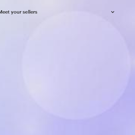
Meet your sellers