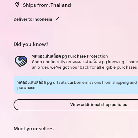
Ships from:
Thailand
Deliver to Indonesia
Did you know?
ทดลองเล่นสล็อต pg Purchase Protection
Shop confidently on ทดลองเล่นสล็อต pg knowing if som
an order, we've got your back for all eligible purchase
ทดลองเล่นสล็อต pg offsets carbon emissions from shipping and
purchase.
View additional shop policies
Meet your sellers