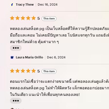
i
Tracy Thew
Dec 16, 2024
s
5
t
5
This item
out
i
of
ทดลองเล่นสล็อต pg เป็นเว็บสล็อตที่ให้ความรู้สึกปลอดภัยแล
5
n
stars
มือถือและคอม ไม่เคยมีปัญหาเลย โบนัสแจกทุกวัน แถมยัง
g
สมาชิกใหม่ด้วย คุ้มค่ามาก ๆ
r
e
L
v
i
Laura Maria Grillo
Dec 6, 2024
i
s
e
5
t
5
This item
out
w
i
of
ตอนแรกไม่เชื่อว่าจะแตกง่ายขนาดนี้ แต่พอลองเล่นดูแล้วต
5
b
n
stars
ทดลองเล่นสล็อต pg ไม่ทำให้ผิดหวัง แจ็กพอตออกบ่อยมาก 
y
g
ในวันเดียว แนะนำให้เพื่อนทุกคนลองเลย!
T
r
r
e
L