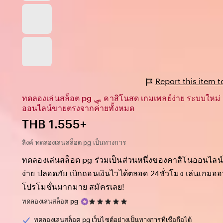
Report this item 
ทดลองเล่นสล็อต pg 🛷 คาสิโนสด เกมเพลย์ง่าย ระบบใหม่ 
ออนไลน์ขายตรงจากค่ายทั้งหมด
Price:
THB 1.555+
ลิงค์ ทดลองเล่นสล็อต pg เป็นทางการ
ทดลองเล่นสล็อต pg ร่วมเป็นส่วนหนึ่งของคาสิโนออนไลน์ที
ง่าย ปลอดภัย เบิกถอนเงินไวได้ตลอด 24ชั่วโมง เล่นเกมออ
โปรโมชั่นมากมาย สมัครเลย!
5
ทดลองเล่นสล็อต pg
out
of
ทดลองเล่นสล็อต pg เว็บไซต์อย่างเป็นทางการที่เชื่อถือได้