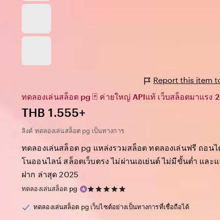
Report this item 
ทดลองเล่นสล็อต pg 🃏 ค่ายใหญ่ APIแท้ เว็บสล็อตมาแรง 2
Price:
THB 1.555+
ลิงค์ ทดลองเล่นสล็อต pg เป็นทางการ
ทดลองเล่นสล็อต pg แหล่งรวมสล็อต ทดลองเล่นฟรี ถอนได
โนออนไลน์ สล็อตเว็บตรง ไม่ผ่านเอเย่นต์ ไม่มีขั้นต่ำ และแ
ฝาก ล่าสุด 2025
5
ทดลองเล่นสล็อต pg
out
of
ทดลองเล่นสล็อต pg เว็บไซต์อย่างเป็นทางการที่เชื่อถือได้
5