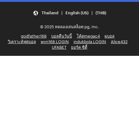
Thailand | English (US) | (THB)
© 2025 ทดลองเล่นสล็อต pg, Inc.
godfather168
บอลคืนวันนี้
โค้ดmegac4
ผบอล
วิเคราะห์ฟุตบอล
wyn168 LOGIN
indukbola LOGIN
Alice432
UFABET
ยอร์ค ซิตี้