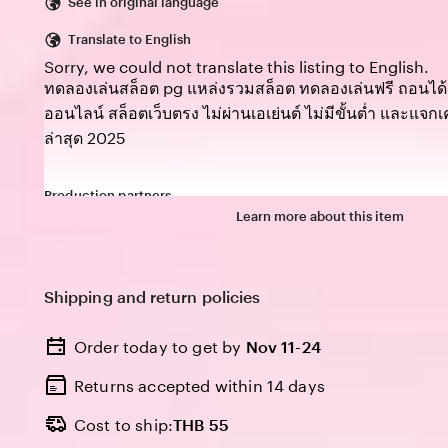
See in original language
Translate to English
Sorry, we could not translate this listing to English.
ทดลองเล่นสล็อต pg แหล่งรวมสล็อต ทดลองเล่นฟรี ถอนได้
ออนไลน์ สล็อตเว็บตรง ไม่ผ่านเอเย่นต์ ไม่มีขั้นต่ำ และแจกเ
ล่าสุด 2025
Production partners
Learn more about this item
ทดลองเล่นสล็อต pg makes this item with help from
Paperworks, The Netherlands
View all
Shipping and return policies
Order today to get by
Nov 11-24
Returns accepted
within 14 days
Cost to ship:
THB
55