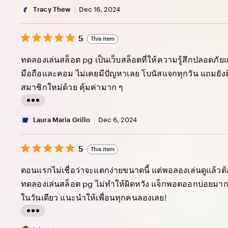
i
Tracy Thew
Dec 16, 2024
s
5
t
5
This item
out
i
of
ทดลองเล่นสล็อต pg เป็นเว็บสล็อตที่ให้ความรู้สึกปลอดภัยแล
5
n
stars
มือถือและคอม ไม่เคยมีปัญหาเลย โบนัสแจกทุกวัน แถมยัง
g
สมาชิกใหม่ด้วย คุ้มค่ามาก ๆ
r
e
L
v
i
Laura Maria Grillo
Dec 6, 2024
i
s
e
5
t
5
This item
out
w
i
of
ตอนแรกไม่เชื่อว่าจะแตกง่ายขนาดนี้ แต่พอลองเล่นดูแล้วต
5
b
n
stars
ทดลองเล่นสล็อต pg ไม่ทำให้ผิดหวัง แจ็กพอตออกบ่อยมาก 
y
g
ในวันเดียว แนะนำให้เพื่อนทุกคนลองเลย!
T
r
r
e
L