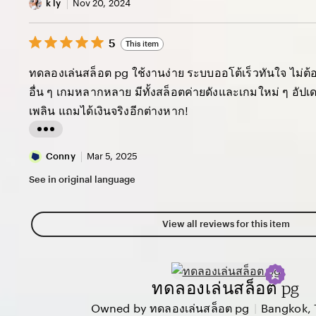
a
v
i
k ly
Nov 20, 2024
c
i
s
y
e
5
t
5
This item
out
T
w
i
of
ทดลองเล่นสล็อต pg ใช้งานง่าย ระบบออโต้เร็วทันใจ ไม่ต
5
h
b
n
stars
อื่น ๆ เกมหลากหลาย มีทั้งสล็อตค่ายดังและเกมใหม่ ๆ อัป
e
y
g
เพลิน แถมได้เงินจริงอีกต่างหาก!
w
L
r
a
e
L
u
v
i
Conny
Mar 5, 2025
r
i
s
See in original language
a
e
t
M
w
i
View all reviews for this item
a
b
n
r
y
g
i
k
r
ทดลองเล่นสล็อต pg
a
l
e
G
y
Owned by ทดลองเล่นสล็อต pg
|
Bangkok, 
v