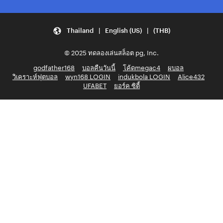
Thailand | English (US) | (THB)
© 2025 ทดลองเล่นสล็อต pg, Inc.
godfather168
บอลคืนวันนี้
โค้ดmegac4
ผบอล
วิเคราะห์ฟุตบอล
wyn168 LOGIN
indukbola LOGIN
Alice432
UFABET
ยอร์ค ซิตี้