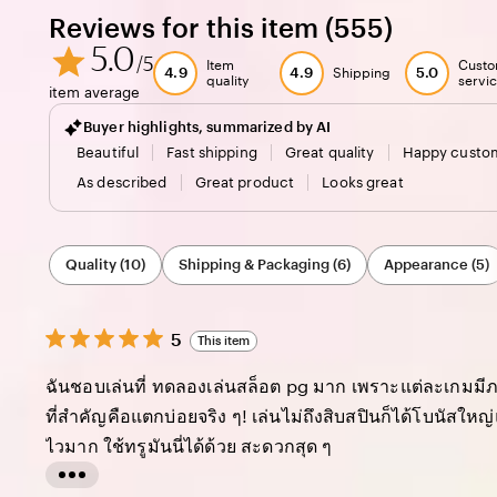
Reviews for this item (555)
5.0
/5
Item
Custo
4.9
4.9
5.0
Shipping
quality
servi
item average
Buyer highlights, summarized by AI
Beautiful
Fast shipping
Great quality
Happy custo
As described
Great product
Looks great
Filter
Quality (10)
Shipping & Packaging (6)
Appearance (5)
by
category
5
5
This item
out
of
ฉันชอบเล่นที่ ทดลองเล่นสล็อต pg มาก เพราะแต่ละเกมมี
5
stars
ที่สำคัญคือแตกบ่อยจริง ๆ! เล่นไม่ถึงสิบสปินก็ได้โบนัสให
ไวมาก ใช้ทรูมันนี่ได้ด้วย สะดวกสุด ๆ
L