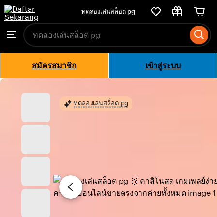
ทดลอง
ทดลองเล่นสล็อต pg
Skip
เล่น
to
Search
Browse
สล็อต
ontent
for
pg
items
or
สมัครสมาชิก
เข้าสู่ระบบ
shops
ทดลองเล่นสล็อต pg