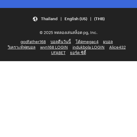
Thailand | English (US) | (THB)
© 2025 ทดลองเล่นสล็อต pg, Inc.
godfather168
บอลคืนวันนี้
โค้ดmegac4
ผบอล
วิเคราะห์ฟุตบอล
wyn168 LOGIN
indukbola LOGIN
Alice432
UFABET
ยอร์ค ซิตี้