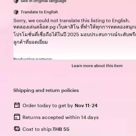
See in original language
Translate to English
Sorry, we could not translate this listing to English.
ทดลองเล่นสล็อต pg เว็บคาสิโน ที่ทำให้ทุกการทดลองสนุกส
โปรโมชั่นที่เชื่อถือได้ในปี 2025 มอบประสบการณ์ระดับพรี
ลูกค้าที่ยอดเยี่ยม
Production partners
Learn more about this item
ทดลองเล่นสล็อต pg makes this item with help from
Paperworks, The Netherlands
View all
Shipping and return policies
Order today to get by
Nov 11-24
Returns accepted
within 14 days
Cost to ship:
THB
55