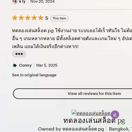
a
v
i
k ly
Nov 20, 2024
c
i
s
y
e
5
t
5
This item
out
T
w
i
of
ทดลองเล่นสล็อต pg ใช้งานง่าย ระบบออโต้เร็วทันใจ ไม่ต
5
h
b
n
stars
อื่น ๆ เกมหลากหลาย มีทั้งสล็อตค่ายดังและเกมใหม่ ๆ อัป
e
y
g
เพลิน แถมได้เงินจริงอีกต่างหาก!
w
L
r
a
e
L
u
v
i
Conny
Mar 5, 2025
r
i
s
See in original language
a
e
t
M
w
i
View all reviews for this item
a
b
n
r
y
g
i
k
r
ทดลองเล่นสล็อต pg
a
l
e
G
y
Owned by ทดลองเล่นสล็อต pg
|
Bangkok, 
v