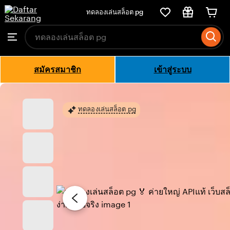
ทดลอง
ทดลองเล่นสล็อต pg
Skip
เล่น
to
Search
Browse
สล็อต
ontent
for
pg
items
or
สมัครสมาชิก
เข้าสู่ระบบ
shops
ทดลองเล่นสล็อต pg