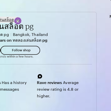
นสล็อต pg
อต pg
|
Bangkok, Thailand
ars on ทดลองเล่นสล็อต pg
Follow shop
ponds
within a few hours.
s
Has a history
Rave reviews
Average
o messages
review rating is 4.8 or
higher.