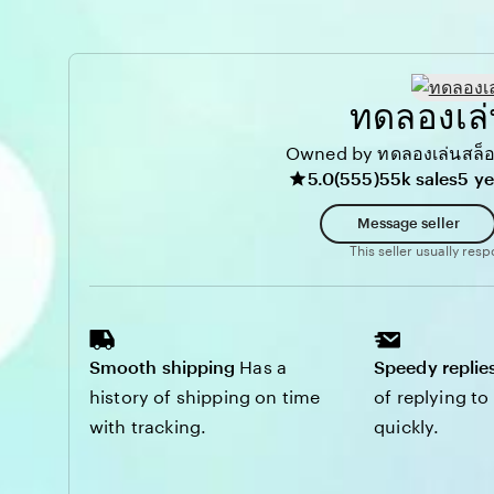
n
h
a
e
g
e
u
w
r
w
r
b
e
a
y
ทดลองเล่
v
M
k
i
Owned by ทดลองเล่นสล็
a
l
e
5.0
(555)
55k sales
5 ye
r
y
w
i
Message seller
b
a
This seller usually res
y
G
C
r
o
i
n
Smooth shipping
Has a
Speedy replie
l
n
history of shipping on time
of replying t
l
y
with tracking.
quickly.
o