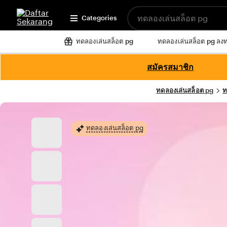
Skip
Search
ทดลอง
to
Categories
for
เล่น
Content
items
สล็อต
or
ทดลองเล่นสล็อต pg
ทดลองเล่นสล็อต pg ลงท
pg
shops
สมัครสมาชิก
ทดลองเล่นสล็อต pg
ท
ทดลองเล่นสล็อต pg