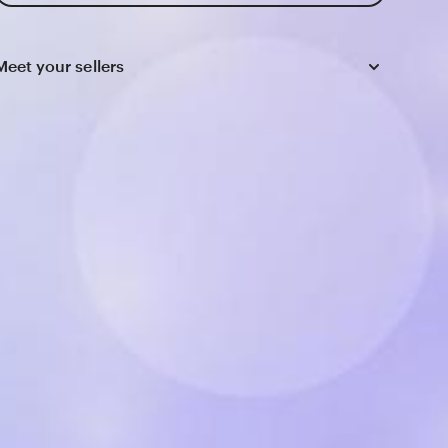
Meet your sellers