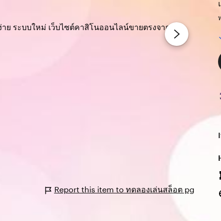
Report this item to ทดลองเล่นสล็อต pg