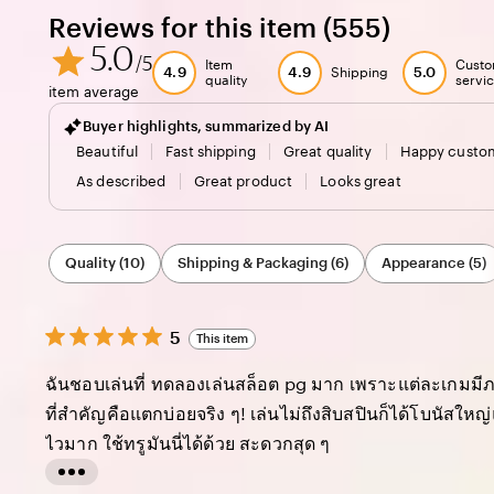
Reviews for this item (555)
5.0
/5
Item
Custo
4.9
4.9
5.0
Shipping
quality
servi
item average
Buyer highlights, summarized by AI
Beautiful
Fast shipping
Great quality
Happy custo
As described
Great product
Looks great
Filter
Quality (10)
Shipping & Packaging (6)
Appearance (5)
by
category
5
5
This item
out
of
ฉันชอบเล่นที่ ทดลองเล่นสล็อต pg มาก เพราะแต่ละเกมมี
5
stars
ที่สำคัญคือแตกบ่อยจริง ๆ! เล่นไม่ถึงสิบสปินก็ได้โบนัสให
ไวมาก ใช้ทรูมันนี่ได้ด้วย สะดวกสุด ๆ
L