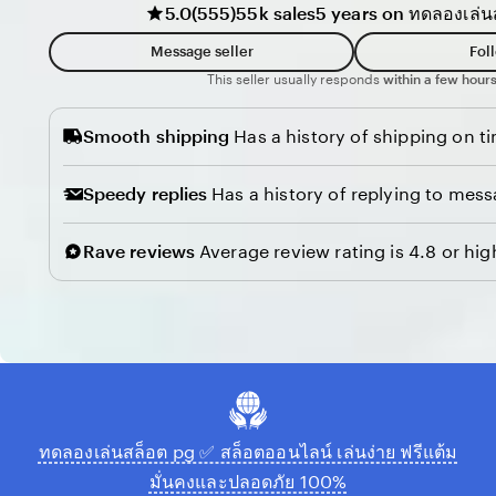
5.0
(555)
55k sales
5 years on ทดลองเล่น
r
i
i
e
Message seller
Fol
l
w
This seller usually responds
within a few hours
l
b
o
Smooth shipping
Has a history of shipping on t
y
C
Speedy replies
Has a history of replying to mess
o
n
Rave reviews
Average review rating is 4.8 or hig
n
y
ทดลองเล่นสล็อต pg ✅ สล็อตออนไลน์ เล่นง่าย ฟรีแต้ม
มั่นคงและปลอดภัย 100%