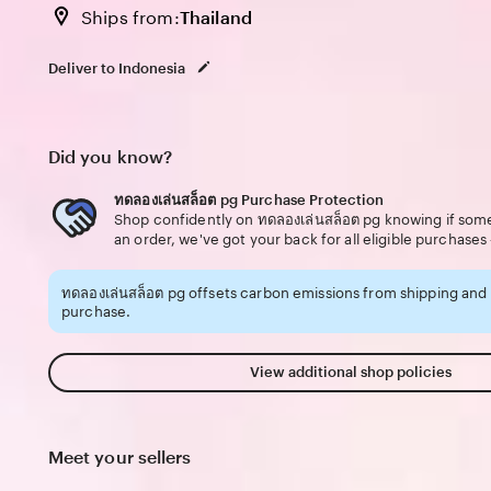
Ships from:
Thailand
Deliver to Indonesia
Did you know?
ทดลองเล่นสล็อต pg Purchase Protection
Shop confidently on ทดลองเล่นสล็อต pg knowing if som
an order, we've got your back for all eligible purchase
ทดลองเล่นสล็อต pg offsets carbon emissions from shipping and
purchase.
View additional shop policies
Meet your sellers