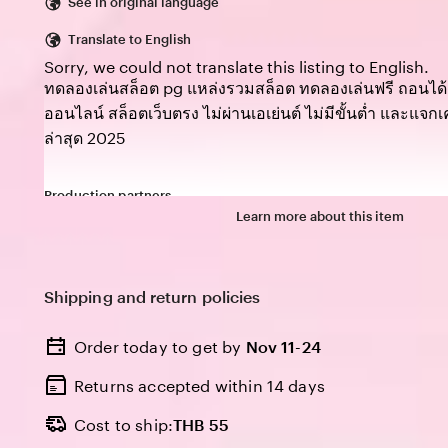
See in original language
Translate to English
Sorry, we could not translate this listing to English.
ทดลองเล่นสล็อต pg แหล่งรวมสล็อต ทดลองเล่นฟรี ถอนได้
ออนไลน์ สล็อตเว็บตรง ไม่ผ่านเอเย่นต์ ไม่มีขั้นต่ำ และแจกเ
ล่าสุด 2025
Production partners
Learn more about this item
ทดลองเล่นสล็อต pg makes this item with help from
Paperworks, The Netherlands
View all
Shipping and return policies
Order today to get by
Nov 11-24
Returns accepted
within 14 days
Cost to ship:
THB
55