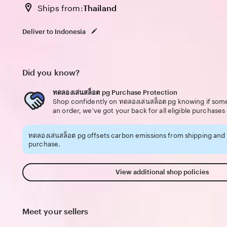
Ships from:
Thailand
Deliver to Indonesia
Did you know?
ทดลองเล่นสล็อต pg Purchase Protection
Shop confidently on ทดลองเล่นสล็อต pg knowing if som
an order, we've got your back for all eligible purchase
ทดลองเล่นสล็อต pg offsets carbon emissions from shipping and
purchase.
View additional shop policies
Meet your sellers