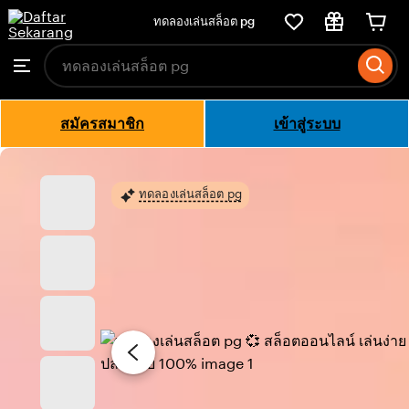
ทดลอง
ทดลองเล่นสล็อต pg
Skip
เล่น
to
Search
Browse
สล็อต
ontent
for
pg
items
or
สมัครสมาชิก
เข้าสู่ระบบ
shops
ทดลองเล่นสล็อต pg