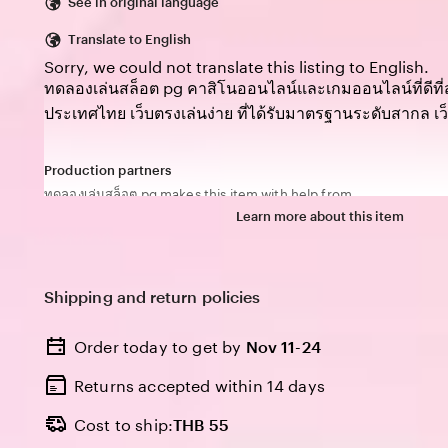
See in original language
Translate to English
Sorry, we could not translate this listing to English.
ทดลองเล่นสล็อต pg คาสิโนออนไลน์และเกมออนไลน์ที่ดีที่ส
ประเทศไทย เว็บตรงเล่นง่าย ที่ได้รับมาตรฐานระดับสากล เ
Production partners
ทดลองเล่นสล็อต pg makes this item with help from
Paperworks, The Netherlands
Learn more about this item
View all
Shipping and return policies
Order today to get by
Nov 11-24
Returns accepted
within 14 days
Cost to ship:
THB
55