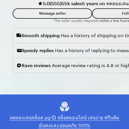
5.0
(555)
55k sales
5 years on ทดลองเล่น
r
i
i
e
Message seller
Fol
l
w
This seller usually responds
within a few hours
l
b
o
Smooth shipping
Has a history of shipping on t
y
C
Speedy replies
Has a history of replying to mess
o
n
Rave reviews
Average review rating is 4.8 or hig
n
y
ทดลองเล่นสล็อต pg 💞 สล็อตออนไลน์ เล่นง่าย ฟรีแต้ม
มั่นคงและปลอดภัย 100%