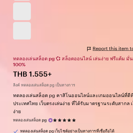
Report this item 
ทดลองเล่นสล็อต pg 💞 สล็อตออนไลน์ เล่นง่าย ฟรีแต้ม ม
100%
Price:
THB 1.555+
ลิงค์ ทดลองเล่นสล็อต pg เป็นทางการ
ทดลองเล่นสล็อต pg คาสิโนออนไลน์และเกมออนไลน์ที่ดีที่
ประเทศไทย เว็บตรงเล่นง่าย ที่ได้รับมาตรฐานระดับสากล 
ง่าย
5
ทดลองเล่นสล็อต pg
out
of
ทดลองเล่นสล็อต pg เว็บไซต์อย่างเป็นทางการที่เชื่อถือได้