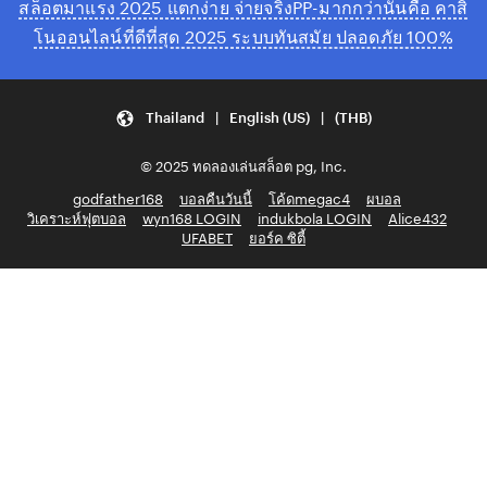
สล็อตมาแรง 2025 แตกง่าย จ่ายจริงPP-มากกว่านั้นคือ คาสิ
โนออนไลน์ที่ดีที่สุด 2025 ระบบทันสมัย ปลอดภัย 100%
Thailand | English (US) | (THB)
© 2025 ทดลองเล่นสล็อต pg, Inc.
godfather168
บอลคืนวันนี้
โค้ดmegac4
ผบอล
วิเคราะห์ฟุตบอล
wyn168 LOGIN
indukbola LOGIN
Alice432
UFABET
ยอร์ค ซิตี้