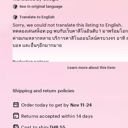
description
See in original language
Translate to English
Sorry, we could not translate this listing to English.
ทดลองเล่นสล็อต pg พบกับเว็บคาสิโนอันดับ 1 มาพร้อมโอ
ค่ายเกมหลากหลาย บริการคาสิโนออนไลน์ครบวงจร อาทิ ส
บอล และอื่นๆอีกมากมาย
Production partners
Learn more about this item
ทดลองเล่นสล็อต pg makes this item with help from
Paperworks, The Netherlands
View all
Shipping and return policies
Order today to get by
Nov 11-24
Returns accepted
within 14 days
Cost to ship:
THB
55