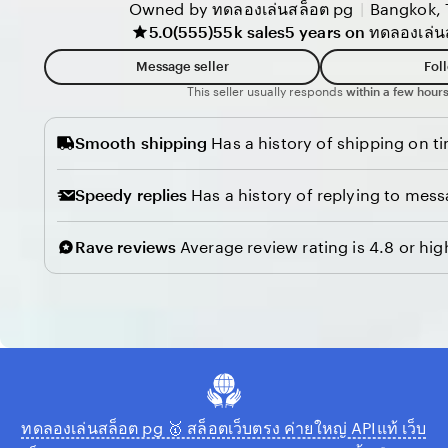
G
y
Owned by ทดลองเล่นสล็อต pg
|
Bangkok, 
v
5.0
(555)
55k sales
5 years on ทดลองเล่น
r
i
i
e
Message seller
Fol
l
w
This seller usually responds
within a few hours
l
b
o
Smooth shipping
Has a history of shipping on t
y
C
Speedy replies
Has a history of replying to mess
o
n
Rave reviews
Average review rating is 4.8 or hig
n
y
ทดลองเล่นสล็อต pg 🥇 สล็อตเว็บตรง ค่ายใหญ่ APIแท้ เว็บ