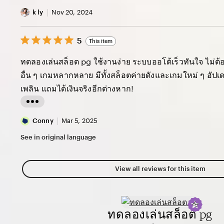
a
v
i
k ly
Nov 20, 2024
c
i
s
y
e
5
t
5
This item
out
T
w
i
of
ทดลองเล่นสล็อต pg ใช้งานง่าย ระบบออโต้เร็วทันใจ ไม่ต
5
h
b
n
stars
อื่น ๆ เกมหลากหลาย มีทั้งสล็อตค่ายดังและเกมใหม่ ๆ อัป
e
y
g
เพลิน แถมได้เงินจริงอีกต่างหาก!
w
L
r
a
e
L
u
v
i
Conny
Mar 5, 2025
r
i
s
See in original language
a
e
t
M
w
i
View all reviews for this item
a
b
n
r
y
g
i
k
r
ทดลองเล่นสล็อต pg
a
l
e