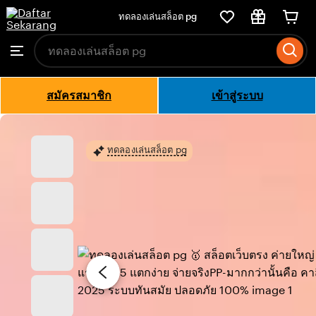
ทดลอง
ทดลองเล่นสล็อต pg
Skip
เล่น
to
Search
Browse
สล็อต
ontent
for
pg
items
or
สมัครสมาชิก
เข้าสู่ระบบ
shops
ทดลองเล่นสล็อต pg